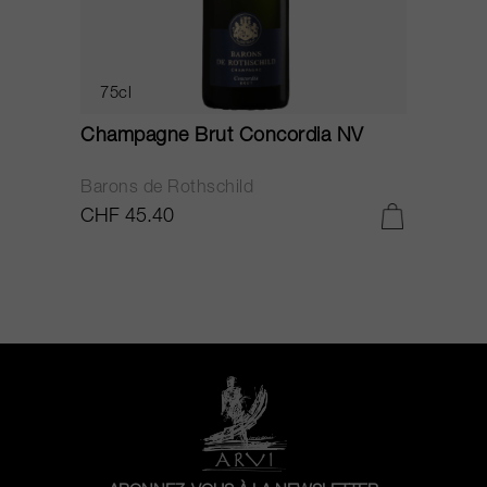
75cl
Champagne Brut Concordia NV
P
Barons de Rothschild
C
CHF 45.40
C