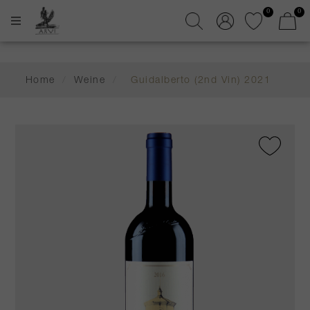
0
0
Home
/
Weine
/
Guidalberto (2nd Vin) 2021