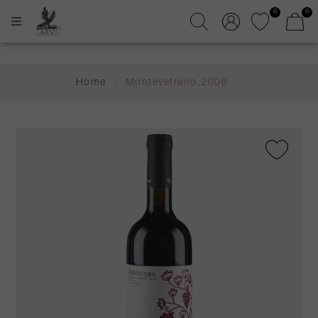
0
0
Home
/
Montevetrano 2006