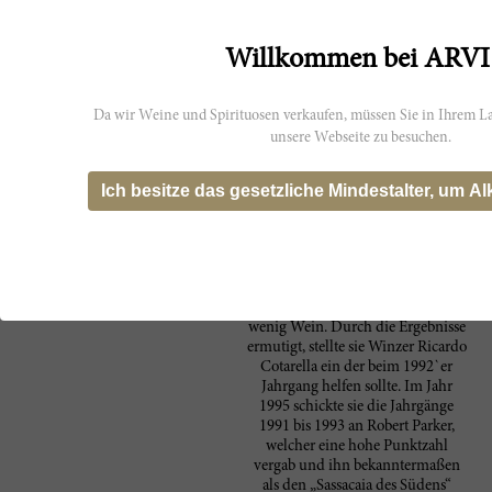
Montevetrano is 60% Cabernet Sauvignon,
30% Merlot and 10% Aglianico. Anticipated
maturity: 2011-2021.
Willkommen bei ARVI
Da wir Weine und Spirituosen verkaufen, müssen Sie in Ihrem La
Hersteller
unsere Webseite zu besuchen.
1995 explodierte der kampanische
Montevetrano di
Superstar-Wein Montevetrano in
Ich besitze das gesetzliche Mindestalter, um Al
Silvia Imparato
der Weinszene und erreichte fast
über Nacht Kultstatus. Die
italienische Fotografin Silvia
Imparato besaß zunächst nur 4
Hektar Rebfläche südlich von
Neapel und erzeugte 1991 recht
wenig Wein. Durch die Ergebnisse
ermutigt, stellte sie Winzer Ricardo
Cotarella ein der beim 1992`er
Jahrgang helfen sollte. Im Jahr
1995 schickte sie die Jahrgänge
1991 bis 1993 an Robert Parker,
welcher eine hohe Punktzahl
vergab und ihn bekanntermaßen
als den „Sassacaia des Südens“