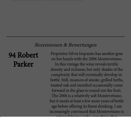
Rezensionen & Bewertungen
Proprietor Silvia Imparato has another gem
94 Robert
on her hands with the 2006 Montevetrano.
Parker
In this vintage the wine reveals terrific
density and richness, but only shades of the
complexity that will eventually develop in
bottle. Still, nuances of smoke, grilled herbs,
toasted oak and menthol occasionally come
forward in the glass to round out the fruit.
The 2006 is a relatively soft Montevetrano,
but it needs at least a few more years of bottle
age before offering its finest drinking. I am
increasingly convinced that Montevetrano is
released far too early; something that
becomes quite obvious when tasting through
Campania's other elite bottlings.