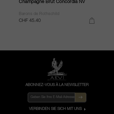
Champagne Brut Concordia NV
P
Barons de Rothschild
C
CHF 45.40
C
ABONNEZ-VOUS À LA NEWSLETTER
VERBINDEN SIE SICH MIT UNS