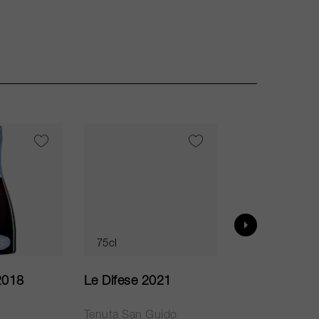
VI
95
75cl
75cl
2018
Le Difese 2021
Caro 2020
Tenuta San Guido
Bodegas Caro