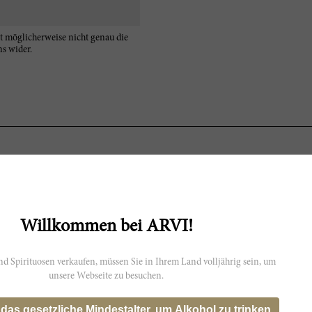
t möglicherweise nicht genau die
s wider.
The 2012 Montevetrano has evidently embraced the heat of this war
with bold fruit flavors of black cherry, spice, leather and chocolate th
seamless, soft and fully integrated. The wine shows a riper taste profil
<br/>The delightful and inspirational Silvia Imparato is a larger-th
with Consulting Enologist Riccardo Cotarella over the years has forev
Willkommen bei ARVI!
with her first vintage of Montevetrano in 1991, she proved that great
Salerno area south of Naples where few other wineries exist). Percen
estate's namesake wine is usually a blend of 50% Cabernet Sauvigno
d Spirituosen verkaufen, müssen Sie in Ihrem Land volljährig sein, um
beautiful estate, Silvia Imparato generously offered to open a few bac
unsere Webseite zu besuchen.
iconic wine.
A velvety-textured red with lots of dried-fruit, hazelnut and walnut 
 das gesetzliche Mindestalter, um Alkohol zu trinken