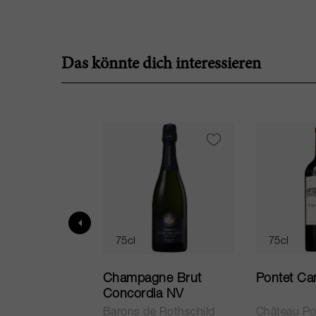
Das könnte dich interessieren
75cl
75cl
ur in Tuscany
Champagne Brut
Pontet Ca
Concordia NV
Barons de Rothschild
Château Po