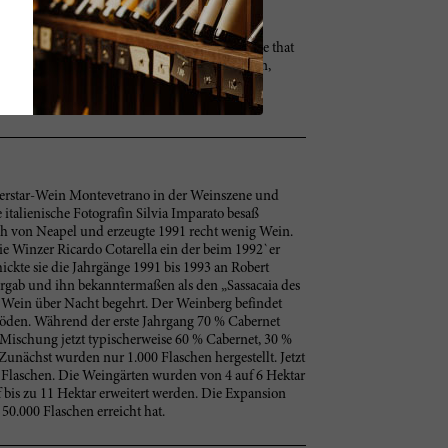
: better in 2017.
fers polished tannins and a finely meshed palate that
ther, smoke and loamy earth. Cabernet Sauvignon,
 –AN
erstar-Wein Montevetrano in der Weinszene und
e italienische Fotografin Silvia Imparato besaß
ch von Neapel und erzeugte 1991 recht wenig Wein.
sie Winzer Ricardo Cotarella ein der beim 1992`er
hickte sie die Jahrgänge 1991 bis 1993 an Robert
ergab und ihn bekanntermaßen als den „Sassacaia des
 Wein über Nacht begehrt. Der Weinberg befindet
Böden. Während der erste Jahrgang 70 % Cabernet
e Mischung jetzt typischerweise 60 % Cabernet, 30 %
unächst wurden nur 1.000 Flaschen hergestellt. Jetzt
0 Flaschen. Die Weingärten wurden von 4 auf 6 Hektar
 bis zu 11 Hektar erweitert werden. Die Expansion
50.000 Flaschen erreicht hat.