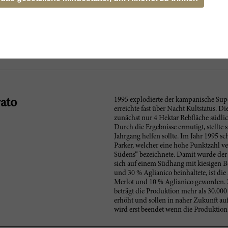
chocolatey. This is just a baby now. Needs three or four years to soften
Brimming with dark cassis and black cherry fruit, this elegant red of
layers the pure fruit with accents of dried thyme, graphite, rich lea
Aglianico and Merlot. Drink now through 2025. 2,500 cases made.
1995 explodierte der kampanische Sup
rato
erreichte fast über Nacht Kultstatus. Di
zunächst nur 4 Hektar Rebfläche südli
Durch die Ergebnisse ermutigt, stellte 
Jahrgang helfen sollte. Im Jahr 1995 sc
Parker, welcher eine hohe Punktzahl v
Südens“ bezeichnete. Damit wurde der
sich auf einem Südhang mit kiesigen 
und 30 % Aglianico beinhaltete, ist di
Merlot und 10 % Aglianico geworden. Z
beträgt die Produktion mehr als 30.00
erhöht und sollen in naher Zukunft auf
wird erst beendet wenn die Produktion 