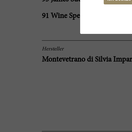
91 Wine Spectator
Hersteller
Montevetrano di Silvia Impa