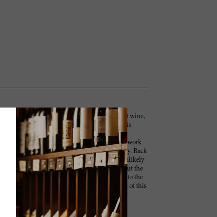
m summer season. This is a dark and exuberant wine,
at pop with intensity from the glass. The effect is
e, for sure, that offers pleasure and opulence.
an-life figure on the Campania wine scene. Her work
er raised the bar on the region's vinous identity. Back
 wines could be made here (especially in the unlikely
tages change according to vintage conditions, but the
n, 30% Aglianico and 20% Merlot. On my visit to the
k vintages so that we could check the evolution of this
undertones. Full and flavorful but rich and