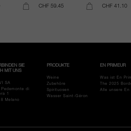
0
CHF 59.45
CHF 41.10
IN DEN WARENKORB LEGEN
IN DEN WARENKORB LEGEN
RBINDEN SIE
PRODUKTE
EN PRIMEUR
CH MIT UNS
Weine
Was ist En Pri
VI SA
Zubehöre
The 2025 Bord
a Pedemonte di
Spirituosen
Alle unsere En
pra 1
Wasser Saint-Géron
18 Melano