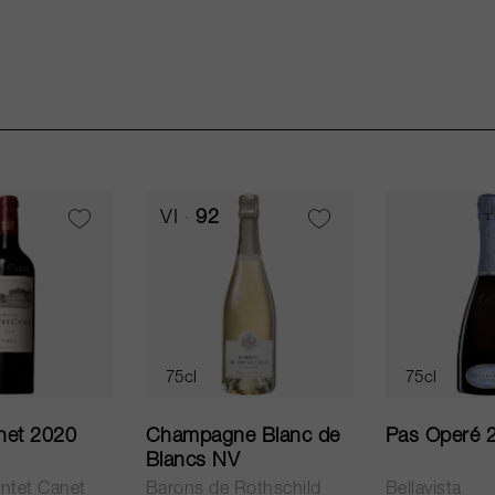
VI
92
75cl
75cl
net 2020
Champagne Blanc de
Pas Operé 
Blancs NV
ntet Canet
Barons de Rothschild
Bellavista