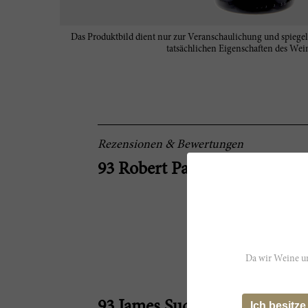
Das Produktbild dient nur zur Veranschaulichung und spiegel
tatsächlichen Eigenschaften des Wein
Rezensionen & Bewertungen
93 Robert Parker
Da wir Weine un
93 James Suckling
Ich besitze