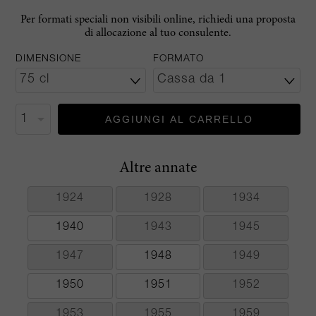
Per formati speciali non visibili online, richiedi una proposta
di allocazione al tuo consulente.
DIMENSIONE
FORMATO
AGGIUNGI AL CARRELLO
Altre annate
1924
1928
1934
1940
1943
1945
1947
1948
1949
1950
1951
1952
1953
1955
1959