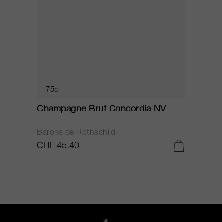
75cl
Champagne Brut Concordia NV
P
Barons de Rothschild
C
CHF 45.40
C