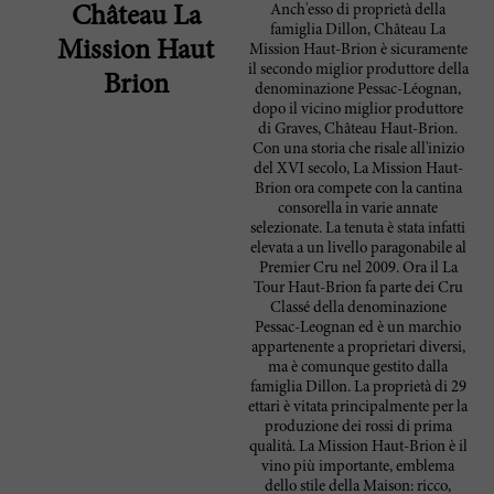
Anch'esso di proprietà della
Château La
famiglia Dillon, Château La
Mission Haut
Mission Haut-Brion è sicuramente
il secondo miglior produttore della
Brion
denominazione Pessac-Léognan,
dopo il vicino miglior produttore
di Graves, Château Haut-Brion.
Con una storia che risale all'inizio
del XVI secolo, La Mission Haut-
Brion ora compete con la cantina
consorella in varie annate
selezionate. La tenuta è stata infatti
elevata a un livello paragonabile al
Premier Cru nel 2009. Ora il La
Tour Haut-Brion fa parte dei Cru
Classé della denominazione
Pessac-Leognan ed è un marchio
appartenente a proprietari diversi,
ma è comunque gestito dalla
famiglia Dillon. La proprietà di 29
ettari è vitata principalmente per la
produzione dei rossi di prima
qualità. La Mission Haut-Brion è il
vino più importante, emblema
dello stile della Maison: ricco,