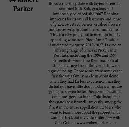
94 Robert
flows across the palate with layers of sensual,
Parker
perfumed fruit. Soft, gracious and
impeccably balanced, the 2007 Rennina
impresses for its overall harmony and sense
of grace. Sweet red berries, crushed flowers
and spices wrap around the feminine finish.
This is a very pretty not to mention hugely
appealing wine from Pieve Santa Restituta.
Anticipated maturity: 2015-2027. I tasted an
amazing range of wines at Pieve Santa
Restituta, including the 1996 and 1997
Brunello di Montalino Rennina, both of
which have aged beautifully and show no
signs of fading. Those wines were some of the
first the Gaja family made in Montalcino,
when they had far less experience than they
do today. I have little doubt today’s wines are
going to be even better. Pieve Santa Restituta
sometimes gets lost in the Gaja lineup, but
the estate’s best Brunelli are easily among the
finest in the entire appellation. Readers who
want to learn more about the property may
want to check out my video interview with
Gaia Gaja on www.erobertparker.com