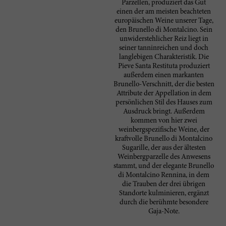
Parzellen, produziert das Gut
einen der am meisten beachteten
europäischen Weine unserer Tage,
den Brunello di Montalcino. Sein
unwiderstehlicher Reiz liegt in
seiner tanninreichen und doch
langlebigen Charakteristik. Die
Pieve Santa Restituta produziert
außerdem einen markanten
Brunello-Verschnitt, der die besten
Attribute der Appellation in dem
persönlichen Stil des Hauses zum
Ausdruck bringt. Außerdem
kommen von hier zwei
weinbergspezifische Weine, der
kraftvolle Brunello di Montalcino
Sugarille, der aus der ältesten
Weinbergparzelle des Anwesens
stammt, und der elegante Brunello
di Montalcino Rennina, in dem
die Trauben der drei übrigen
Standorte kulminieren, ergänzt
durch die berühmte besondere
Gaja-Note.