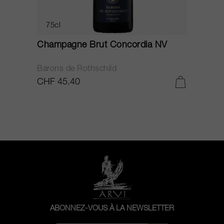
75cl
Champagne Brut Concordia NV
P
Barons de Rothschild
C
CHF 45.40
C
ABONNEZ-VOUS À LA NEWSLETTER