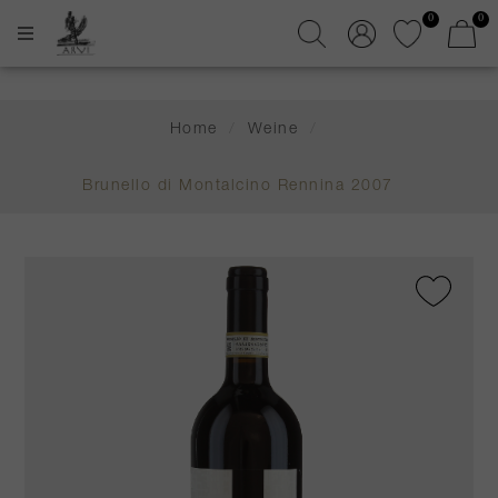
0
0
Home
/
Weine
/
Brunello di Montalcino Rennina 2007