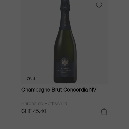
75cl
Champagne Brut Concordia NV
P
Barons de Rothschild
C
CHF 45.40
C