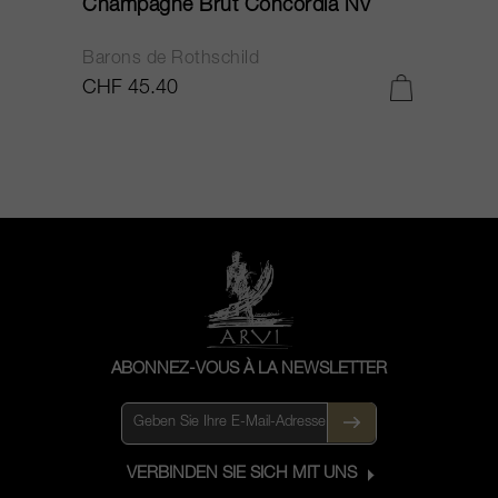
Champagne Brut Concordia NV
P
Barons de Rothschild
C
CHF 45.40
C
ABONNEZ-VOUS À LA NEWSLETTER
VERBINDEN SIE SICH MIT UNS