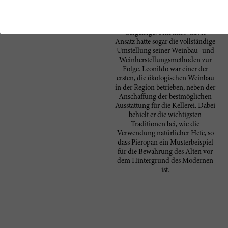
Boilo-La Rocca und Tondo und
nahm sich mehrerer gefährdeter
lokaler Rebsorten an, wie der
Garganega. Sein innovativer
Ansatz hatte sogar die vollständige
Umstellung seiner Weinbau- und
Weinherstellungsmethoden zur
Folge. Leonildo war einer der
ersten, die ökologischen Weinbau
in der Region betrieben, neben der
Anschaffung der bestmöglichen
Ausstattung für die Kellerei. Dabei
behielt er die wichtigsten
Traditionen bei, wie die
Verwendung natürlicher Hefe, so
dass Pieropan ein Musterbeispiel
für die Bewahrung des Alten vor
dem Hintergrund des Modernen
ist.