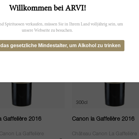
.55
CHF 3’459.20
IN DEN WARENKORB LEGEN
Willkommen bei ARVI!
d Spirituosen verkaufen, müssen Sie in Ihrem Land volljährig sein, um
JS
96
unsere Webseite zu besuchen.
 das gesetzliche Mindestalter, um Alkohol zu trinken
300cl
 Gaffelière 2016
Canon la Gaffelière 2016
Canon La Gaffelière
Château Canon La Gaffelière