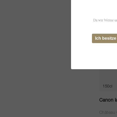
CHF 167
Da wir Weine un
JS
96
Ich besitze
150cl
Canon la
Château 