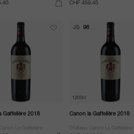
.40
CHF 459.45
IN DEN WARENKORB LEGEN
JS
96
1200cl
 Gaffelière 2018
Canon la Gaffelière 2018
Canon La Gaffelière
Château Canon La Gaffelière