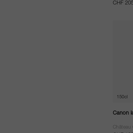
CHF 205
150cl
Canon la
Château 