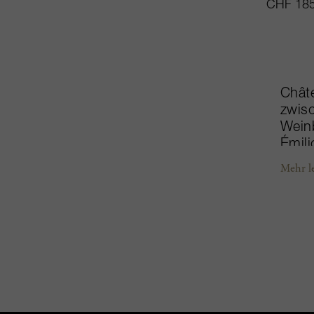
CHF 185
Châte
zwisc
Weinb
Émili
Casti
Mehr l
Neipp
neuen
sorg
nach 
umfas
Stép
der W
Châte
verw