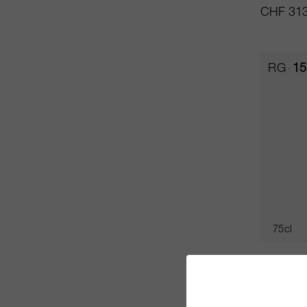
CHF 313
RG
15
75cl
Canon la
Château 