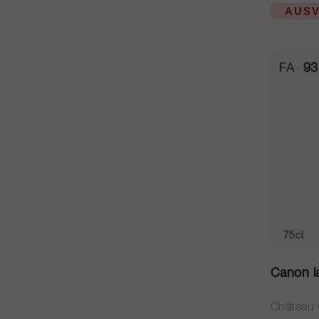
AUS
FA
93
75cl
Canon la
Château 