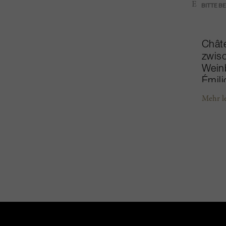
Châte
zwisc
Weinb
Émili
Casti
Mehr l
Neipp
neuen
sorg
nach 
umfas
Stép
der W
Châte
verw