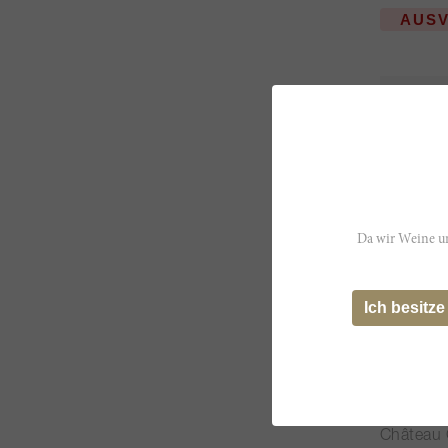
AUS
JS
96
Da wir Weine un
Ich besitze
600cl
Canon la
Château 