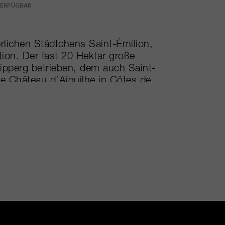
erlichen Städtchens Saint-Émilion,
ion. Der fast 20 Hektar große
ipperg betrieben, dem auch Saint-
rte Château d’Aiguilhe in Côtes de
s der bemerkenswerten Labels von
flüssig gewordener Ausdruck seiner
ist luxuriös und geschmeidig, mit
mtigem Tannin, was die Mischung
glich macht. Seit 2014 ist das Gut
ngsschritt unter der Leitung von
ngen um die Modernisierung sowohl
lichen Anteil am Gesamterfolg des
ang für Jahrgang gut strukturiert und