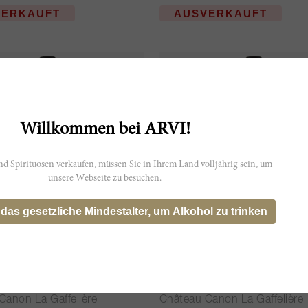
VERKAUFT
AUSVERKAUFT
JS
96
Willkommen bei ARVI!
d Spirituosen verkaufen, müssen Sie in Ihrem Land volljährig sein, um
unsere Webseite zu besuchen.
 das gesetzliche Mindestalter, um Alkohol zu trinken
75cl
 Gaffelière 2016
Canon la Gaffelière 2016
Canon La Gaffelière
Château Canon La Gaffelière