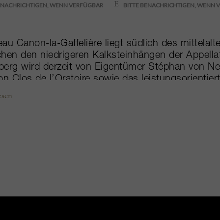
au Canon-la-Gaffelière liegt südlich des mittelalt
hen den niedrigeren Kalksteinhängen der Appellat
erg wird derzeit von Eigentümer Stéphan von Ne
on Clos de l’Oratoire sowie das leistungsorientie
llon gehören. Canon-la-Gaffelière ist heute eine
esen
ergs, und, klassifiziert als Grand Cru Classé B, 
 Vison. Die Stilistik, wie bei all seinen Weinen, 
fältig einbezogener Eichennote und weichem, sa
nur drei bis vier Jahren Geduld erstaunlich zugän
send als Biobetrieb zertifiziert. Dieser Entwicklu
han hat, zusammen mit seinen rastlosen Bemühu
einbau- wie der Weinbereitungspraktiken, wesent
aus. Der Grand Vin Canon-la-Gaffelière ist Jahrg
eilt ausnahmslos lange am Gaumen.