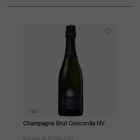
75cl
Champagne Brut Concordia NV
P
Barons de Rothschild
C