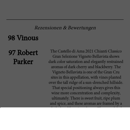
Rezensionen & Bewertungen
98 Vinous
The Castello di Ama 2021 Chianti Classico
97 Robert
Gran Selezione Vigneto Bellavista shows
Parker
dark color saturation and elegantly restrained
aromas of dark cherry and blackberry. The
Vigneto Bellavista is one of the Gran Cru
sites in this appellation, with vines planted
over the tall ridge of a sun-drenched hillside.
That special positioning always gives this
wine more concentration and complexity,
ultimately. There is sweet fruit, ripe plum
and spice, and these aromas are framed by a
dark slate-like mineral note. The mouthfeel
is compact and firm with a beautiful sense of
lasting richness.