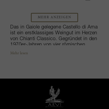
MEHR ANZEIGEN
Das in Gaiole gelegene Castello di Ama
ist ein erstklassiges Weingut im Herzen
von Chianti Classico. Gegründet in den
1970er-Jahren von vier römischen
Familien, wird das Castello seit 1982
Mehr lesen
von dem erfahrenen Winzer Marco
Pallanti und seiner Frau und
Geschäftsführerin Lorenza Sebasti
betrieben. Während das Castello di
Ama heute als Erzeuger des ersten
großen toskanischen Merlot, des
L’Apparita, gilt, produziert es auch zwei
kleinere Versionen von Lagen-
Verschnitten Chianti-Classico – Vigneto