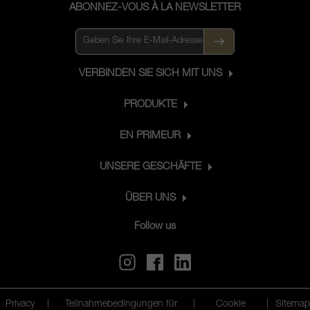
La Casuccia und Vigneto Bellavista.
ABONNEZ-VOUS À LA NEWSLETTER
Dieses toskanische Referenzweingut
umfasst 210 Hektar, davon 75 Hektar
Rebfläche, 45 Hektar Olivenbäume und
100 Hektar Waldfläche, und offenbart
VERBINDEN SIE SICH MIT UNS
traumhafte Ausblicke auf die Region
Chianti Classico. Das Castello di Ama
PRODUKTE
kreiert außerordentliche Weine, darunter
sieben Rote, ein Weißer, ein Rosé und
EN PRIMEUR
ein Süßwein.
UNSERE GESCHÄFTE
ÜBER UNS
Follow us
Privacy
|
Teilnahmebedingungen für
|
Cookie
|
Sitemap