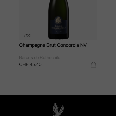
75cl
Champagne Brut Concordia NV
P
Barons de Rothschild
C
CHF 45.40
C