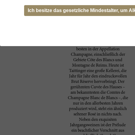
Château de la Marquetterie erwarb.
Seitdem ist das Champagnerhaus
Ich besitze das gesetzliche Mindestalter, um Al
im Besitz der Familie Taittinger,
die zu den großen Namen in
Frankreich zählt. Das 300-Hektar-
Anwesen mit den Sorten Pinot
Noir, Chardonnay und Pinot
Meunier erstreckt sich über 34
verschiedene Crus, darunter die
besten in der Appellation
Champagne, einschließlich der
Gebiete Côte des Blancs und
Montagne de Reims. Heute ist
Taittinger eine große Kellerei, die
Jahr für Jahr den eindrucksvollen
Brut Réserve hervorbringt. Der
gerühmten Cuvée des Hauses –
am bekanntesten die Comtes de
Champagne Blanc de Blancs –, die
nur in den allerbesten Jahren
produziert wird, steht ein ähnlich
seltener Rosé in nichts nach.
Neben den exquisiten
Jahrgangsweinen ist der Prélude
ein beachtlicher Verschnitt aus