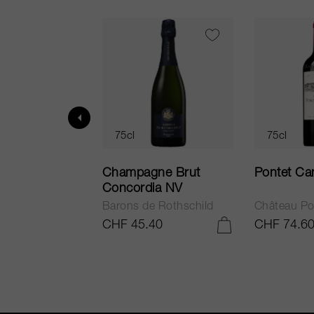
75cl
75cl
ur in Tuscany
Champagne Brut
Pontet Ca
Concordia NV
Barons de Rothschild
Château Po
.25
CHF 45.40
CHF 74.6
IN DEN WARENKORB LEGEN
IN DEN WARENKORB LEGEN