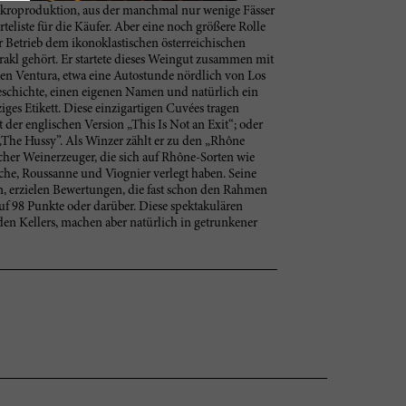
 Mikroproduktion, aus der manchmal nur wenige Fässer
teliste für die Käufer. Aber eine noch größere Rolle
ser Betrieb dem ikonoklastischen österreichischen
kl gehört. Er startete dieses Weingut zusammen mit
hen Ventura, etwa eine Autostunde nördlich von Los
Geschichte, einen eigenen Namen und natürlich ein
iges Etikett. Diese einzigartigen Cuvées tragen
der englischen Version „This Is Not an Exit“; oder
The Hussy”. Als Winzer zählt er zu den „Rhône
scher Weinerzeuger, die sich auf Rhône-Sorten wie
ache, Roussanne und Viognier verlegt haben. Seine
en, erzielen Bewertungen, die fast schon den Rahmen
uf 98 Punkte oder darüber. Diese spektakulären
en Kellers, machen aber natürlich in getrunkener