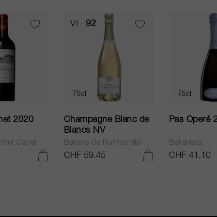
VI
92
75cl
75cl
net 2020
Champagne Blanc de
Pas Operé 
Blancs NV
ntet Canet
Barons de Rothschild
Bellavista
0
CHF 59.45
CHF 41.10
IN DEN WARENKORB LEGEN
IN DEN WARENKORB LEGEN