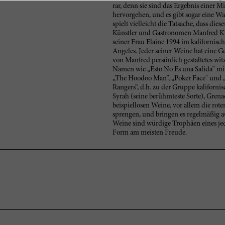
rar, denn sie sind das Ergebnis einer
hervorgehen, und es gibt sogar eine War
spielt vielleicht die Tatsache, dass die
Künstler und Gastronomen Manfred Kra
seiner Frau Elaine 1994 im kalifornisc
Angeles. Jeder seiner Weine hat eine 
von Manfred persönlich gestaltetes witz
Namen wie „Esto No Es una Salida” mit 
„The Hoodoo Man”, „Poker Face" und „
Rangers“, d.h. zu der Gruppe kaliforni
Syrah (seine berühmteste Sorte), Gren
beispiellosen Weine, vor allem die rot
sprengen, und bringen es regelmäßig a
Weine sind würdige Trophäen eines jed
Form am meisten Freude.