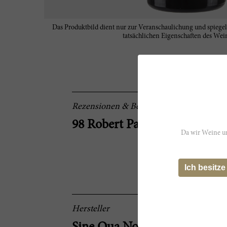
Das Produktbild dient nur zur Veranschaulichung und spiegel
tatsächlichen Eigenschaften des Wein
Rezensionen & Bewertungen
98 Robert Parker
Da wir Weine un
Ich besitze
Hersteller