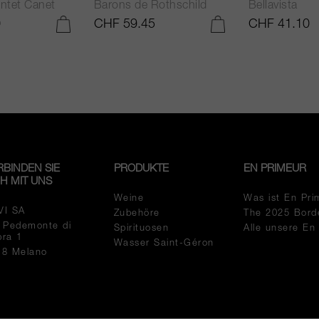
ntet Canet
Barons de Rothschild
Bellavista
0
CHF 59.45
CHF 41.10
IN DEN WARENKORB LEGEN
IN DEN WARENKORB LEGEN
RBINDEN SIE
PRODUKTE
EN PRIMEUR
CH MIT UNS
Weine
Was ist En Pri
VI SA
Zubehöre
The 2025 Bord
a Pedemonte di
Spirituosen
Alle unsere En
pra 1
Wasser Saint-Géron
18 Melano