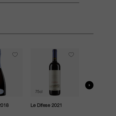
VI
95
75cl
75cl
2018
Le Difese 2021
Caro 2020