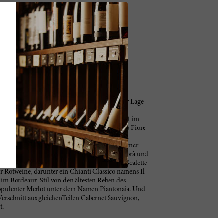
seinen Namen wie auch seinen enormen Ruf der Lage
r Ferne wirken die Weinbergterrassen und
ppenkonstruktion, die sich die Hügellandschaft im
o hinaufwindet. Der leitende Önologe Vittorio Fiore
, und nach mehreren Umstrukturierungen und
tar, wovoen 15 Hektar bestockt sind. Noch immer
zelle, während seine Frau Adriana Assjè di Marcorà und
er Önologe, das Tagesgeschäft versehen. Poggio Scalette
r Rotweine, darunter ein Chianti Classico namens Il
 im Bordeaux-Stil von den ältesten Reben des
n opulenter Merlot unter dem Namen Piantonaia. Und
 Verschnitt aus gleichenTeilen Cabernet Sauvignon,
t.