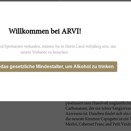
t möglicherweise nicht genau die
s wider.
Willkommen bei ARVI!
d Spirituosen verkaufen, müssen Sie in Ihrem Land volljährig sein, um
unsere Webseite zu besuchen.
Der Podere Poggio Scalette verdankt 
 das gesetzliche Mindestalter, um Alkohol zu trinken
an den Hängen des Greve-Tals. Aus de
Olivenhaine wie eine spektakuläre Tre
Herzen der Appellation Chianti Classic
fügte dieses Anwesen 1991 zusammen
Vergrößerungen umfasst es nun 40 Hek
bestellt Vittorio diese artenreiche Par
Sohn Juriji Fiore, selber ein talentiert
produziert eine Handvoll unglaubliche
Carbonaione, der ein reiner Sangiovese
Anwesens ist. Daneben findet sich ei
die neueste Kreation Capogatto ist ein
Merlot, Cabernet Franc and Petit Verdo