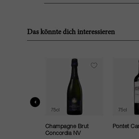
Das könnte dich interessieren
75cl
75cl
ur in Tuscany
Champagne Brut
Pontet Ca
Concordia NV