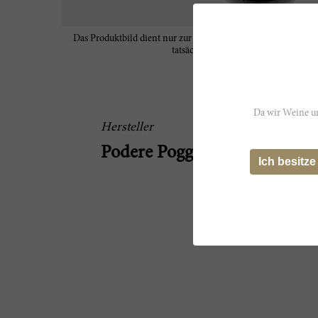
Das Produktbild dient nur zur Veranschaulichung und spiegel
tatsächlichen Eigenschaften des Wein
Da wir Weine un
Hersteller
Podere Poggio Scalette
Ich besitze