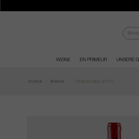
WEINE
EN PRIMEUR
UNSERE 
Home
/
Weine
/
Piantonaia 2010