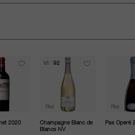
VI
92
75cl
75cl
net 2020
Champagne Blanc de
Pas Operé 
Blancs NV