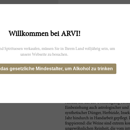
t möglicherweise nicht genau die
s wider.
Willkommen bei ARVI!
d Spirituosen verkaufen, müssen Sie in Ihrem Land volljährig sein, um
unsere Webseite zu besuchen.
Als es zusehends schwieriger wurde, W
Maison Leroy gerecht wurden, beschlo
 das gesetzliche Mindestalter, um Alkohol zu trinken
eigenen Weinberge zuzulegen. So kau
1988 die Domaine Leroy. Heute erstrec
Grand Cru und Premier Cru eingestuf
Madame Bize-Leroy, dass alles lebt –
führte sie umgehend aus Achtung vor
Diese einst umstrittene Art der Bewirts
Ansatz, der auf der Überzeugung beruh
Einbeziehung auch astrologischer und 
synthetischer Dünger, Herbizide, Insek
Jahr hindurch in Handarbeit gepflegt. 
frappierend: die Weine sind extrem kon
ungewöhnlichen Reinheit, die vom int