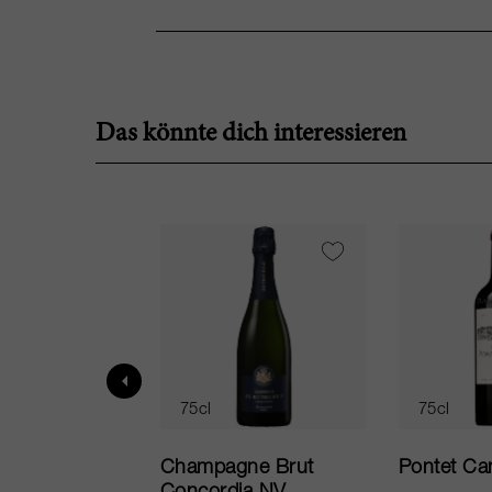
Das könnte dich interessieren
75cl
75cl
ur in Tuscany
Champagne Brut
Pontet Ca