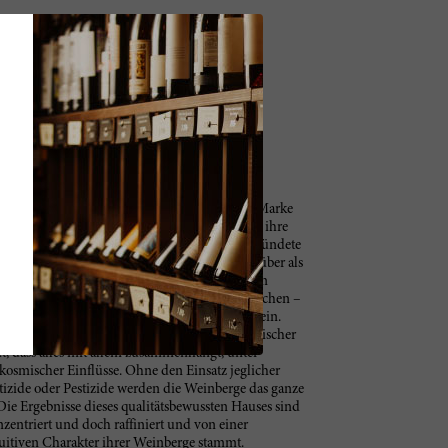
eine zu finden, die den hohen Standards der Marke
ss Madame Lalou Bize-Leroy kurzerhand, sich ihre
fte sie mehrere Grundstücke zusammen und gründete
ken sich die insgesamt 21 Hektar vorwiegend über als
ten Zonen. Gemäß der festen Überzeugung von
 vom Boden über die Trauben bis hin zum Menschen –
 dem Terroir biodynamische Anbaumethoden ein.
chaftung ist heute ein weithin bekannter holistischer
t, dass alles mit allem zusammenhängt, unter
kosmischer Einflüsse. Ohne den Einsatz jeglicher
tizide oder Pestizide werden die Weinberge das ganze
Die Ergebnisse dieses qualitätsbewussten Hauses sind
zentriert und doch raffiniert und von einer
uitiven Charakter ihrer Weinberge stammt.