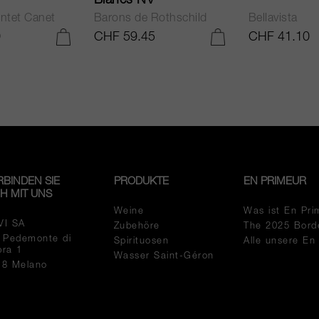
Blancs NV
ntet Canet
Barons de Rothschild
Bellavista
0
CHF 59.45
CHF 41.10
IN DEN WARENKORB LEGEN
IN DEN WARENKORB LEGEN
RBINDEN SIE
PRODUKTE
EN PRIMEUR
CH MIT UNS
Weine
Was ist En Pri
VI SA
Zubehöre
The 2025 Bord
a Pedemonte di
Spirituosen
Alle unsere En
pra 1
Wasser Saint-Géron
18 Melano