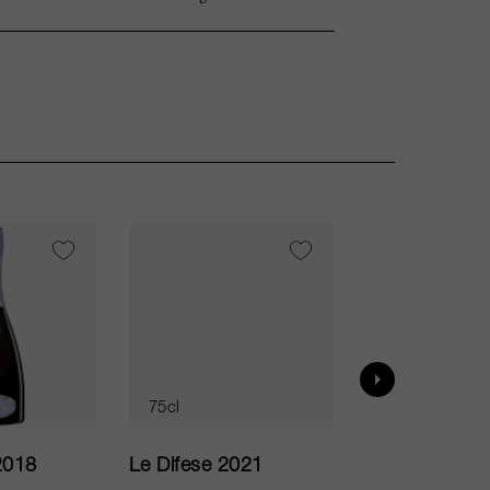
VI
95
75cl
75cl
2018
Le Difese 2021
Caro 2020