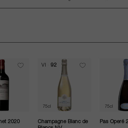
VI
92
75cl
75cl
net 2020
Champagne Blanc de
Pas Operé 