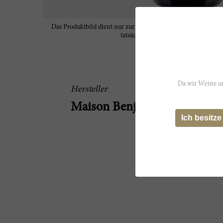
Das Produktbild dient nur zur Veranschaulichung und spiegel
tatsächlichen Eigenschaften des Wein
Da wir Weine un
Hersteller
Maison Benjamin Leroux
Ich besitze