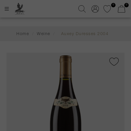
0
0
Home
/
Weine
/
Auxey Duresses 2004