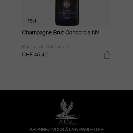
75cl
Champagne Brut Concordia NV
P
Barons de Rothschild
C
CHF 45.40
C
ABONNEZ-VOUS À LA NEWSLETTER