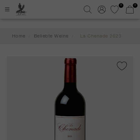
0
0
Home
/
Beliebte Weine
/
La Chenade 2023