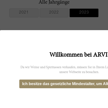
Alle Jahrgänge
2021
2022
2023
Hersteller
Willkommen bei ARVI
Denis Durantou
Da wir Weine und Spirituosen verkaufen, müssen Sie in Ihrem La
unsere Webseite zu besuchen.
Ich besitze das gesetzliche Mindestalter, um Al
Das könnte dich interessieren