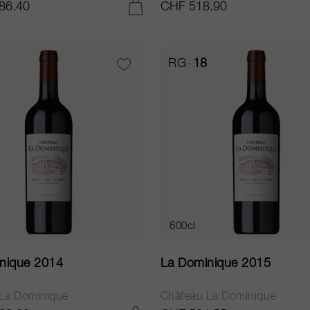
86.40
CHF 518.90
IN DEN WARENKORB LEGEN
RG
18
600cl
nique 2014
La Dominique 2015
La Dominique
Château La Dominique