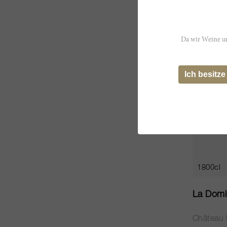
CHF 86.
Da wir Weine un
Ich besitze
1800cl
La Domi
Château 