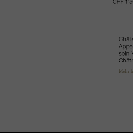
CHF 1’5
Châte
Appel
sein
Chât
Chât
Mehr l
so ve
tiefg
Kombi
im We
den a
Faya
ambit
räuml
Gärr