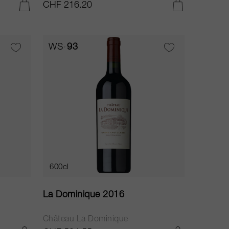
CHF 216.20
IN DEN WARENKORB LEGEN
IN DEN WARENKORB LEGEN
WS
93
600cl
La Dominique 2016
Château La Dominique