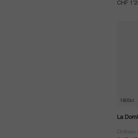
CHF 1’2
1800cl
La Domi
Château 