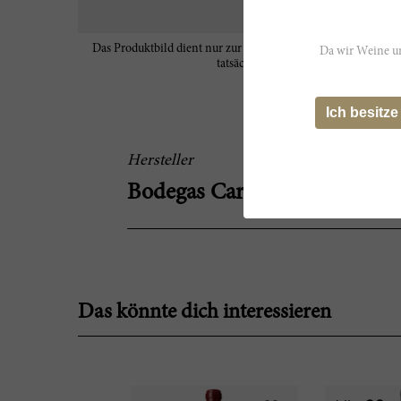
Das Produktbild dient nur zur Veranschaulichung und spiegel
Da wir Weine un
tatsächlichen Eigenschaften des Wein
Ich besitze
Hersteller
Bodegas Caro
Das könnte dich interessieren