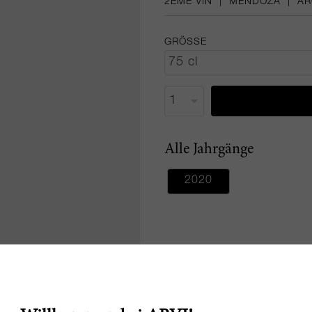
2EME VIN
|
MENDOZA
|
AR
GRÖSSE
Alle Jahrgänge
2020