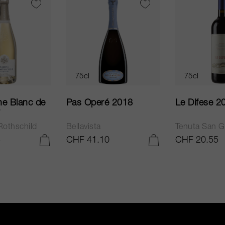
75cl
75cl
e Blanc de
Pas Operé 2018
Le Difese 2
Rothschild
Bellavista
Tenuta San G
5
CHF 41.10
CHF 20.55
IN DEN WARENKORB LEGEN
IN DEN WARENKORB LEGEN