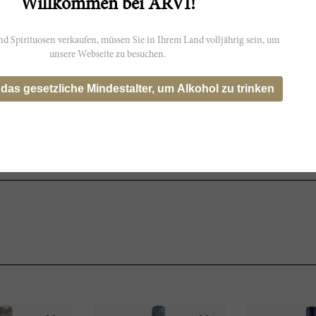
Willkommen bei ARVI!
t möglicherweise nicht genau die
d Spirituosen verkaufen, müssen Sie in Ihrem Land volljährig sein, um
s wider.
unsere Webseite zu besuchen.
 das gesetzliche Mindestalter, um Alkohol zu trinken