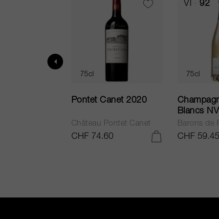
VI
92
75cl
75cl
ne Brut
Pontet Canet 2020
Champagn
ia NV
Blancs NV
e Rothschild
Château Pontet Canet
Barons de 
40
CHF 74.60
CHF 59.4
IN DEN WARENKORB LEGEN
IN DEN WARENKORB LEGEN