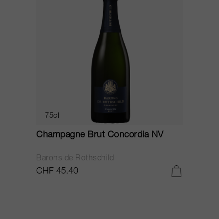
75cl
Champagne Brut Concordia NV
P
Barons de Rothschild
C
CHF 45.40
C