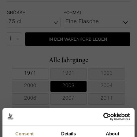
GRÖSSE
FORMAT
IN DEN WARENKORB LEGEN
Alle Jahrgänge
1971
1991
1993
2000
2003
2004
2006
2007
2011
2013
Consent
Details
About