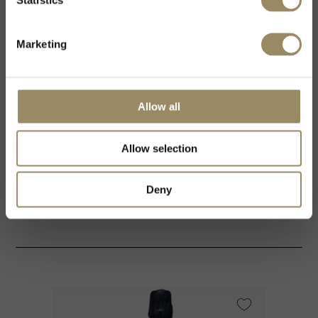
Statistics
Recioto della Valpolicella,
Valpolicella und Veneto IGT und
produziert außerordentliche
Marketing
Weine in begrenzter Produktion
mit von Hand aufgebrachten
Etiketten, die weithin
Anerkennung finden, denn sie
sind mit keinen anderen Weinen
Allow all
auf der Welt vergleichbar.
Allow selection
Deny
Das könnte dich interessieren