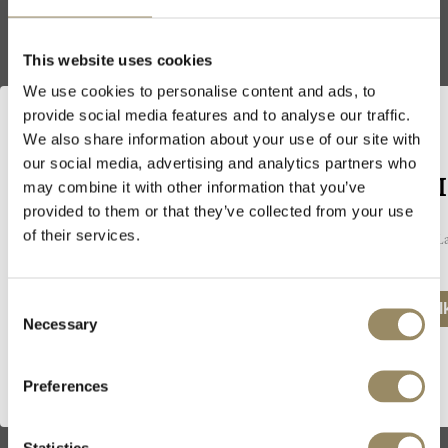
Hersteller
This website uses cookies
Der vielleicht beste Erzeuger von
Azienda Agricola
Amarone della Valpolicella, das
We use cookies to personalise content and ads, to
Giuseppe
Weingut Giuseppe Quintarelli,
provide social media features and to analyse our traffic.
geht auf das Jahr 1924 zurück. Der
Quintarelli
ikonische, inzwischen verstorbene
We also share information about your use of our site with
Giuseppe Quintarelli betrieb das
our social media, advertising and analytics partners who
Anwesen von den späten 1950ern
Willkommen bei ARVI
may combine it with other information that you’ve
bis 2012 und hatte damit enormen
Einfluss auf die Weine im Veneto.
provided to them or that they’ve collected from your use
Er setzte neue Standards nicht nur
of their services.
Da wir Weine und Spirituosen verkaufen, müssen Sie in Ihrem La
für seinen exzeptionellen
unsere Webseite zu besuchen.
Amarone, sondern auch für andere
Veneto-Rotweine, wie Recioto und
Valpolicella Superiore. Heute leitet
Consent
Ich besitze das gesetzliche Mindestalter, um Al
eine neue Generation Quintarelli
Necessary
Selection
das Gut und hält Giuseppes
sorgfältige Traubenselektion und
traditionellen
Preferences
Vinifikationsmethoden weiter
aufrecht. Der Besitz erstreckt sich
über die vier Appellationen
Amarone della Valpolicella,