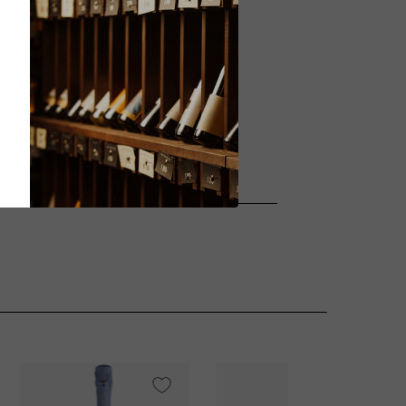
VI
95