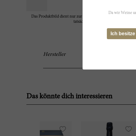
Da wir Weine un
Das Produktbild dient nur zur Veranschaulichung und spiegel
tatsächlichen Eigenschaften des Wein
Ich besitze
Hersteller
Das könnte dich interessieren