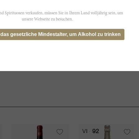
d Spirituosen verkaufen, müssen Sie in Ihrem Land volljährig sein, um
t möglicherweise nicht genau die
unsere Webseite zu besuchen.
s wider.
 das gesetzliche Mindestalter, um Alkohol zu trinken
VI
92