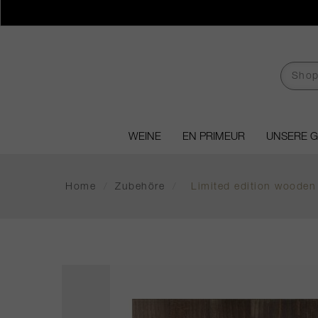
WEINE
EN PRIMEUR
UNSERE 
Home
/
Zubehöre
/
Limited edition wooden