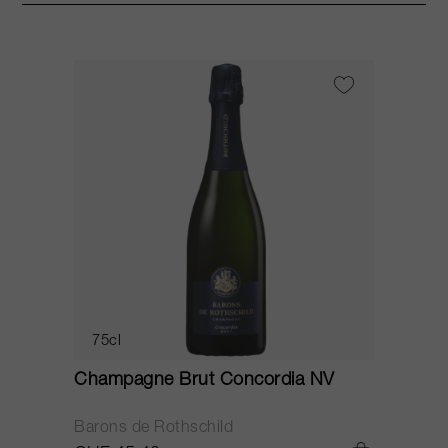
75cl
Champagne Brut Concordia NV
P
Barons de Rothschild
C