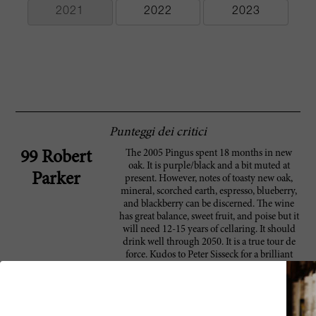
2021
2022
2023
Punteggi dei critici
The 2005 Pingus spent 18 months in new
99 Robert
oak. It is purple/black and a bit muted at
Parker
present. However, notes of toasty new oak,
mineral, scorched earth, espresso, blueberry,
and blackberry can be discerned. The wine
has great balance, sweet fruit, and poise but it
will need 12-15 years of cellaring. It should
drink well through 2050. It is a true tour de
force. Kudos to Peter Sisseck for a brilliant
and enthralling set of wines.