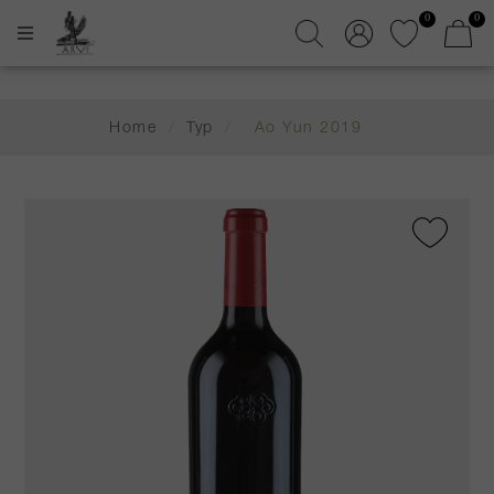
0
0
Home
/
Typ
/
Ao Yun 2019