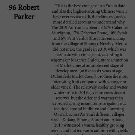
“This is the best vintage of Ao Yun to date
96 Robert
and also the highest-scoring Chinese wine I
Parker
have ever reviewed. It, therefore, requires a
more detailed account to understand why.
The 2019 Ao Yun is a blend of 67% Cabernet
Sauvignon, 17% Cabernet Franc, 10% Syrah
and 6% Petit Verdot (this latter emanating
from the village of Sinong). Notably, Merlot
did not make the grade in 2019, which was
less to do with vintage but, according to
winemaker Maxence Dulou, more a function
of Merlot vines at an adolescent stage of
development (at five to six years of age,
Dulou feels Merlot doesn’t produce the most
interesting fruit compared with younger or
older vines). The relatively cooler and wetter
winter prior to 2019 gave the vines decent
reserves, but the drier and warmer than
expected spring meant some irrigation was
required around budburst and flowering.
Overall, across Ao Yun’s different villages
sites—Xidang, Sinong, Shuori and Adong—
2019 witnessed a warm, healthy growing
season and not too warm autumn with yields