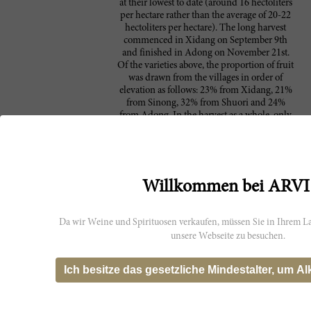
at their lowest to date (around 16 hectoliters
per hectare rather than the average of 20-22
hectoliters per hectare). The long harvest
commenced in Xidang on September 9th
and finished in Adong on November 21st.
Of the varieties above, the proportion of fruit
was drawn from the villages in order of
elevation as follows: 23% from Xidang, 21%
from Sinong, 32% from Shuori and 24%
from Adong. In the harvest as a whole, only
53% went into Ao Yun’s top wine, with tiny
percentages being used for the Villlage Cru
reds (6% each) and 2% for the 2019
Chardonnay. Thus 33% of the harvest was
not used for Ao Yun at all”.<br/><br/>
Willkommen bei ARVI
Da wir Weine und Spirituosen verkaufen, müssen Sie in Ihrem La
Hersteller
unsere Webseite zu besuchen.
Der erste wahre Luxuswein
Ao Yun
Chinas, Ao Yun, wird im
Ich besitze das gesetzliche Mindestalter, um Al
Nordwesten der südchinesichen
Region Yunnan produziert.
Seinem Namen entsprechend, der