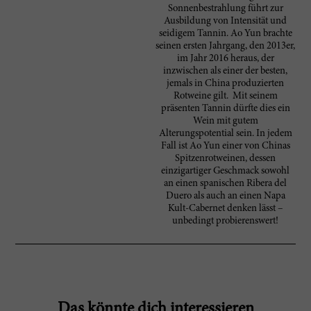
Sonnenbestrahlung führt zur
Ausbildung von Intensität und
seidigem Tannin. Ao Yun brachte
seinen ersten Jahrgang, den 2013er,
im Jahr 2016 heraus, der
inzwischen als einer der besten,
jemals in China produzierten
Rotweine gilt. Mit seinem
präsenten Tannin dürfte dies ein
Wein mit gutem
Alterungspotential sein. In jedem
Fall ist Ao Yun einer von Chinas
Spitzenrotweinen, dessen
einzigartiger Geschmack sowohl
an einen spanischen Ribera del
Duero als auch an einen Napa
Kult-Cabernet denken lässt –
unbedingt probierenswert!
Das könnte dich interessieren