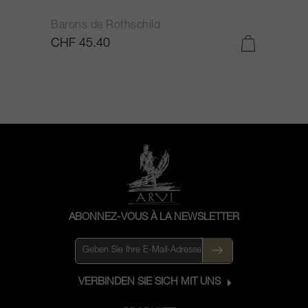
Barons de Rothschild
C
CHF 45.40
C
ABONNEZ-VOUS À LA NEWSLETTER
VERBINDEN SIE SICH MIT UNS