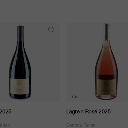
75cl
 2025
Lagrein Rosé 2025
erlan
Cantina Terlan