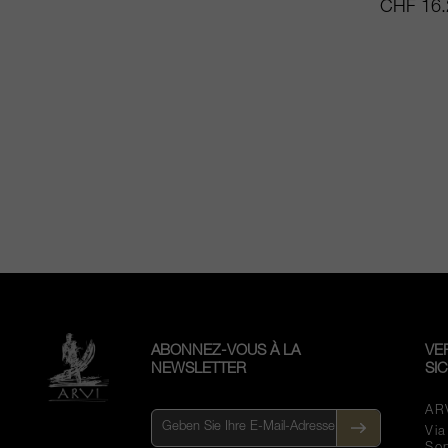
CHF 16.
ABONNEZ-VOUS À LA
VE
NEWSLETTER
SI
AR
Vi