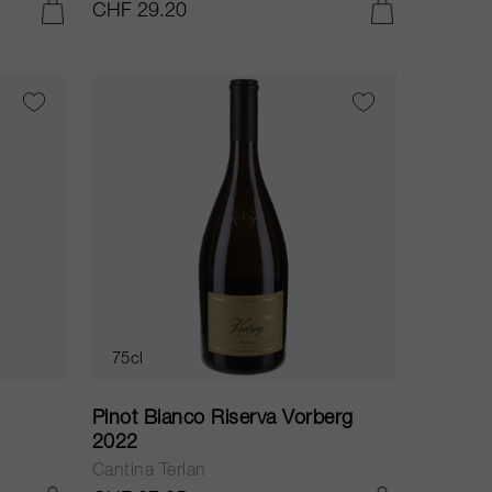
CHF 29.20
IN DEN WARENKORB LEGEN
IN DEN WARENKORB LEGEN
75cl
Pinot Bianco Riserva Vorberg
2022
Cantina Terlan