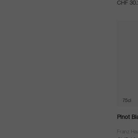
CHF 30.
75cl
Pinot B
Franz Ha