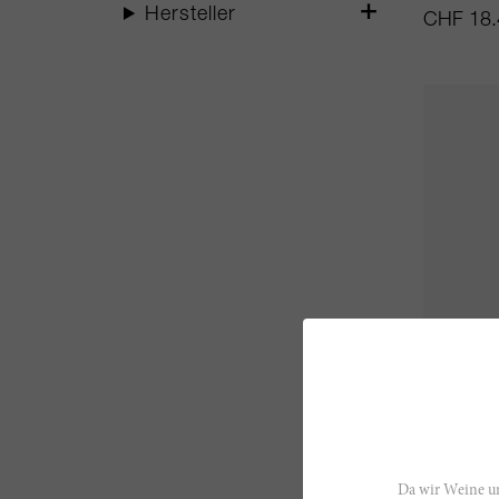
Hersteller
CHF 18.
75cl
Manna 
Franz Ha
Da wir Weine un