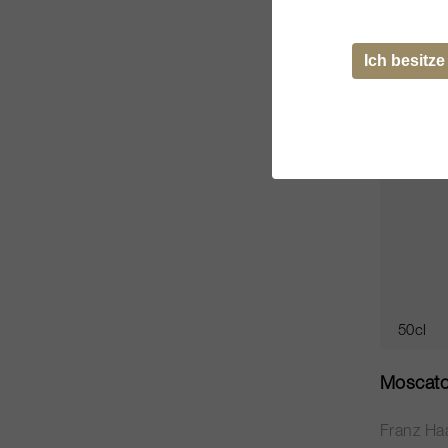
CHF 23.
Ich besitze
50cl
Moscato
Franz Ha