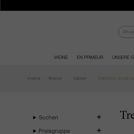
WEINE
EN PRIMEUR
UNSERE 
Home
/
Weine
/
Italien
/
Trentino-Südtiro
Tr
Suchen
Preisgruppe