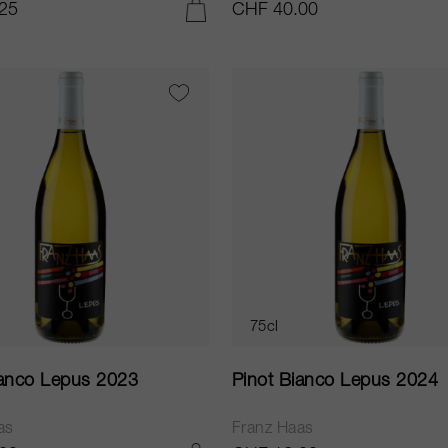
25
CHF 40.00
IN DEN WARENKORB LEGEN
75cl
ianco Lepus 2023
Pinot Bianco Lepus 2024
as
Franz Haas