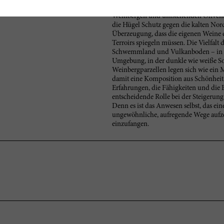
Gebirgsausläufern an der Küste des Mi
Weinbergen und umstehenden Oliven
die Hügel Schutz gegen die kalten Nord
Überzeugung, dass die eigenen Weine 
Terroirs spiegeln müssen. Die Vielfal
Schwemmland und Vulkanboden – in K
Umgebung, in der dunkle wie weiße So
Weinbergparzellen legen sich wie ein 
damit eine Komposition aus Schönheit
Erfahrungen, die Fähigkeiten und die E
entscheidende Rolle bei der Steigerung
Denn es ist das Anwesen selbst, das ein
ungewöhnliche, aufregende Wege aufze
einzufangen.