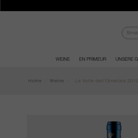
WEINE
EN PRIMEUR
UNSERE 
Home
/
Weine
/
Le Volte dell'Ornellaia 201