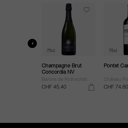
75cl
75cl
ur in Tuscany
Champagne Brut
Pontet Ca
Concordia NV
Barons de Rothschild
Château Po
.25
CHF 45.40
CHF 74.6
IN DEN WARENKORB LEGEN
IN DEN WARENKORB LEGEN