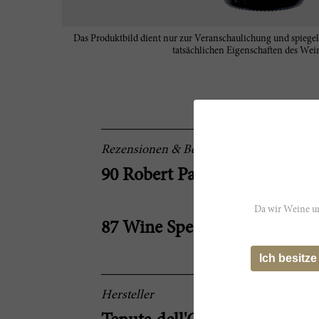
Das Produktbild dient nur zur Veranschaulichung und spiegel
tatsächlichen Eigenschaften des Wein
Rezensionen & Bewertungen
90 Robert Parker
Da wir Weine un
87 Wine Spectator
Ich besitze
Hersteller