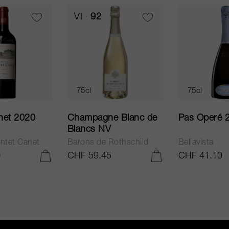
VI
92
75cl
75cl
net 2020
Champagne Blanc de
Pas Operé 
Blancs NV
ntet Canet
Barons de Rothschild
Bellavista
0
CHF 59.45
CHF 41.10
IN DEN WARENKORB LEGEN
IN DEN WARENKORB LEGEN