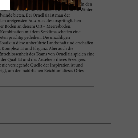
ttelmeers. Die kühlen Meeresbrisen schmeicheln den
hainen in den Sommermonaten, während im Winter
winde bieten. Bei Ornellaia ist man der
den ureigensten Ausdruck des ursprünglichen
t der Böden an diesem Ort – Meeresboden,
ombination mit dem Seeklima schaffen eine
rten prächtig gedeihen. Die unzähligen
Mosaik in diese unberührte Landschaft und erschaffen
, Komplexität und Eleganz. Aber auch die
ntschlossenheit des Teams von Ornellaia spielen eine
 der Qualität und des Ansehens dieses Erzeugers.
e nie versiegende Quelle der Inspiration ist und
igt, um den natürlichen Reichtum dieses Ortes