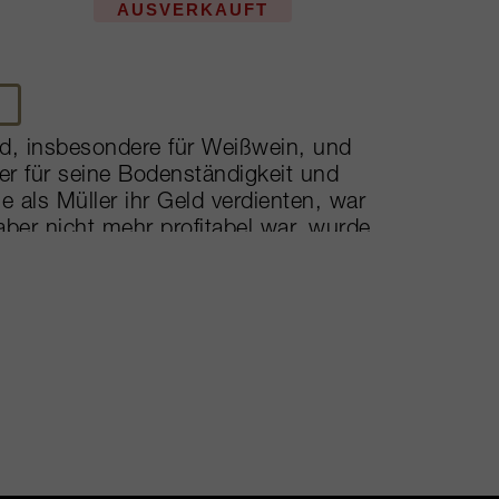
AUSVERKAUFT
nd, insbesondere für Weißwein, und
er für seine Bodenständigkeit und
e als Müller ihr Geld verdienten, war
ber nicht mehr profitabel war, wurde
erließ Pierre im Alter von acht Jahren
 gehen. In den 1930er-Jahren kaufte
het Les Ruchottes – und wurde
dem Vater des Weinimports. Mit den
 immer mehr an Größe zu. Es wird
 Montrachet mit Bargeld zahlte, das er
8 Jahren, und heute wird die
 betrieben. Sie bewirtschaften 17
n Chassagne und unglaubliche vier
 Chevalier und Bienvenues, was