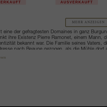
VERKAUFT
AUSVERKAUFT
MEHR ANZEIGEN
st eine der gefragtesten Domaines in ganz Burgu
nkt ihre Existenz Pierre Ramonet, einem Mann, d
ntizität bekannt war. Die Familie seines Vaters, di
resse nach Beaune gezogen, als die Mühle dort a
es Vater stattdessen Arbeiter im Weinberg. 1914 v
esen
chule, um seinem Vater im Weinberg zur Hand zu
ich einen eigenen Weinberg – Chassagne-Montrac
n bald darauf von Frank Schoonmaker entdeckt, 
en entwickelte sich die Domaine weiter und nahm
htet, dass Pierre 1978 für fast 10 Hektar Land in
ch aus der Hosentasche zog. Er starb 1994 mit 8
ine von seinen Enkelsöhnen Noël und Jean-Claude
r, darunter sieben Premier-Cru-Appellationen vo
s Crus mit weißen Sorten – Montrachet, Bâtard,