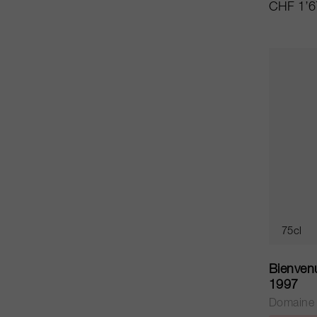
CHF 1’6
75cl
Bienven
1997
Domaine