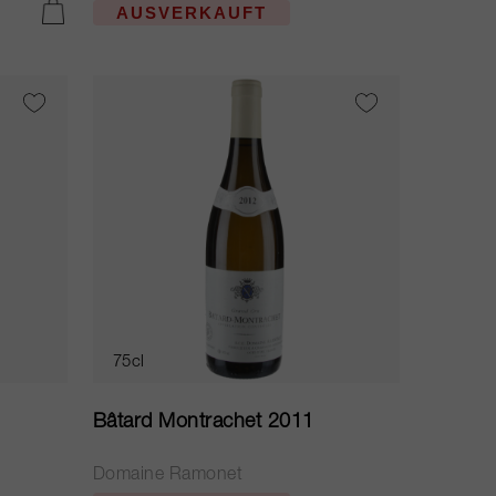
AUSVERKAUFT
IN DEN WARENKORB LEGEN
75cl
Bâtard Montrachet 2011
Domaine Ramonet