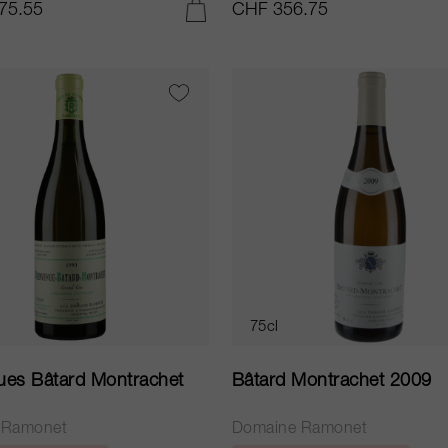
75.55
CHF 356.75
IN DEN WARENKORB LEGEN
75cl
ues Bâtard Montrachet
Bâtard Montrachet 2009
 Ramonet
Domaine Ramonet