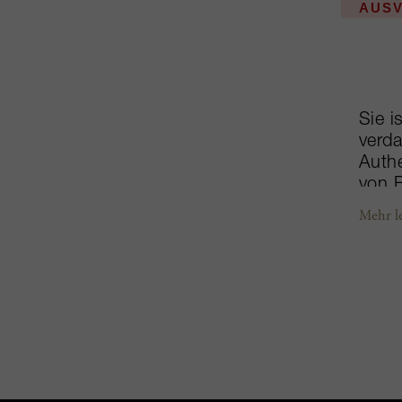
AUS
Sie i
verda
Authe
von B
Pierr
Mehr l
die S
er s
scho
Jahr
beric
einfa
Doma
Hekta
Grand