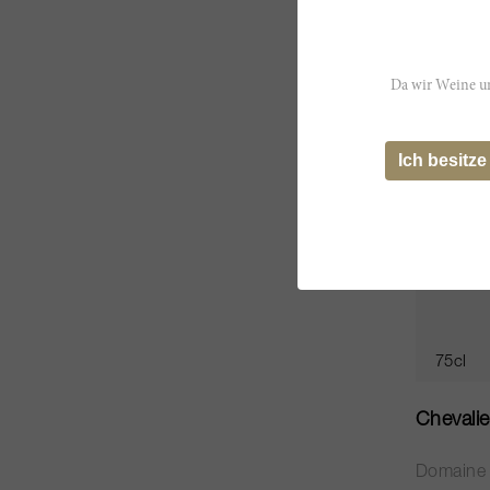
CHF 497
Da wir Weine un
Ich besitze
75cl
Chevali
Domaine