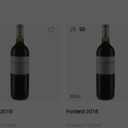
JS
93
600cl
l 2016
Fontenil 2016
Fontenil
Château Fontenil