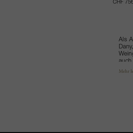
CHF 756
Als 
Dany,
Weing
auch 
bürok
Mehr l
dem V
seine
samme
zuläs
gesta
Weink
Fonte
der b
Großt