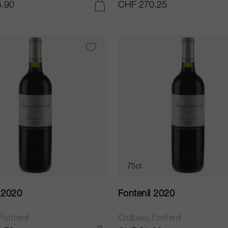
.90
CHF 270.25
IN DEN WARENKORB LEGEN
75cl
l 2020
Fontenil 2020
Fontenil
Château Fontenil