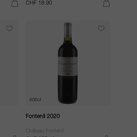
CHF 18.90
IN DEN WARENKORB LEGEN
IN DEN WARENKORB LEGEN
600cl
Fontenil 2020
Château Fontenil