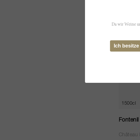
CHF 972
Da wir Weine un
JS
92
Ich besitze
1500cl
Fonteni
Château 