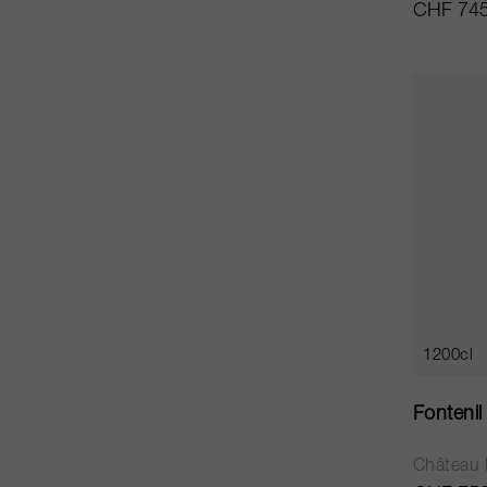
CHF 745
1200cl
Fonteni
Château 