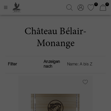
0
0
Château Bélair-
Monange
Anzeigen
Filter
nach