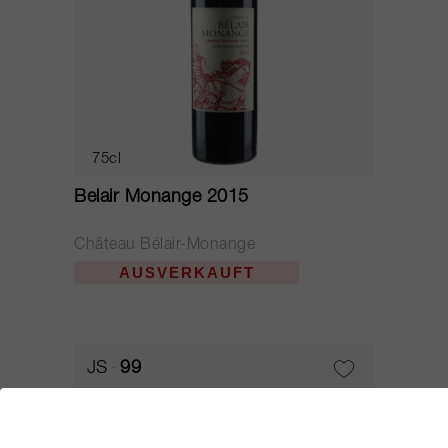
75cl
Belair Monange 2015
Château Bélair-Monange
AUSVERKAUFT
JS
99