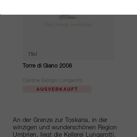
75cl
Torre di Giano 2008
Cantine Giorgio Lungarotti
AUSVERKAUFT
An der Grenze zur Toskana, in der
winzigen und wunderschönen Region
Umbrien, liegt die Kellerei Lungarotti.