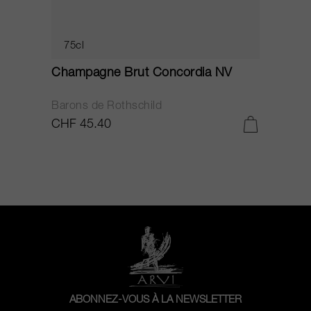
75cl
Champagne Brut Concordia NV
P
Barons de Rothschild
C
CHF 45.40
C
ABONNEZ-VOUS À LA NEWSLETTER