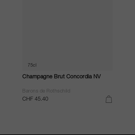
75cl
Champagne Brut Concordia NV
P
Barons de Rothschild
C
CHF 45.40
C