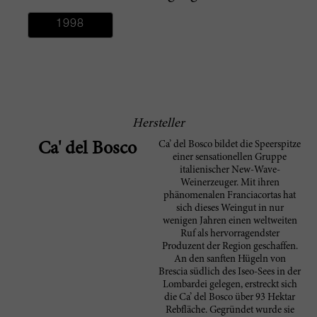
1998
Hersteller
Ca’ del Bosco bildet die Speerspitze
Ca' del Bosco
einer sensationellen Gruppe
italienischer New-Wave-
Weinerzeuger. Mit ihren
phänomenalen Franciacortas hat
sich dieses Weingut in nur
wenigen Jahren einen weltweiten
Ruf als hervorragendster
Produzent der Region geschaffen.
An den sanften Hügeln von
Brescia südlich des Iseo-Sees in der
Lombardei gelegen, erstreckt sich
die Ca’ del Bosco über 93 Hektar
Rebfläche. Gegründet wurde sie