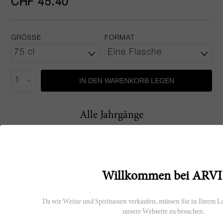
CHF 45.40
GRÖSSE
FORMAT
IN DEN WARENKORB LEGEN
Alle Jahrgänge
NV
Willkommen bei ARVI
Da wir Weine und Spirituosen verkaufen, müssen Sie in Ihrem La
Hersteller
unsere Webseite zu besuchen.