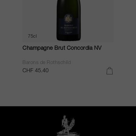
75cl
Champagne Brut Concordia NV
P
Barons de Rothschild
C
CHF 45.40
C