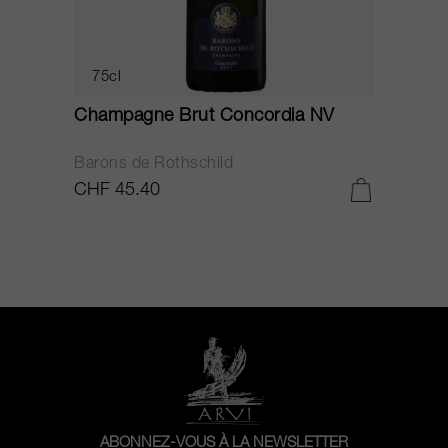
75cl
Champagne Brut Concordia NV
P
Barons de Rothschild
C
CHF 45.40
C
ABONNEZ-VOUS À LA NEWSLETTER