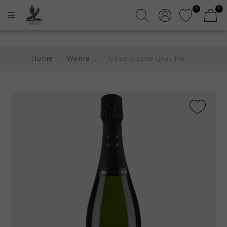
0
0
Home
/
Weine
/
Champagne Brut NV