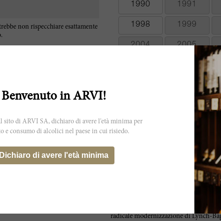
1990
1991
1998
1999
otrebbe non rispecchiare esattamente
.
2004
2005
2010
2011
2016
2017
Benvenuto in ARVI!
2022
2023
 sito di ARVI SA, dichiaro di avere l'età minima per
to e consumo di alcolici nel paese in cui risiedo.
Dichiaro di avere l'età minima
Affacciato sull'estuario della Gironda, 
Pauillac, sull'altopiano di Bages, una d
Inizialmente la proprietà apparteneva al
acquistata da Jean-Charles Cazes nel 1
radicale modernizzazione di Lynch-Bage