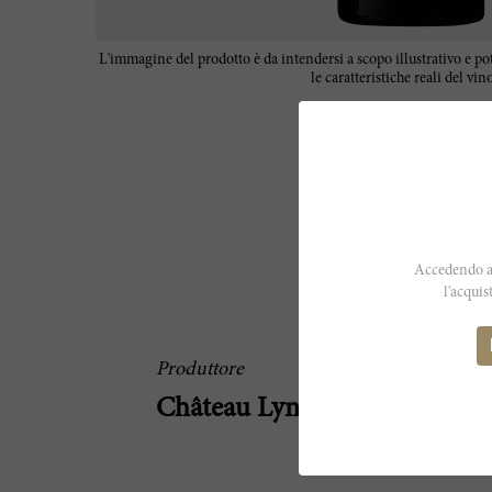
L'immagine del prodotto è da intendersi a scopo illustrativo e p
le caratteristiche reali del vino
Accedendo al
l'acquis
Produttore
Château Lynch Bages