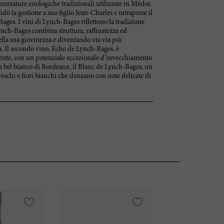
trezzature enologiche tradizionali utilizzate in Médoc
dò la gestione a suo figlio Jean-Charles e intraprese il
Bages. I vini di Lynch-Bages riflettono la tradizione
Lynch-Bages combina struttura, raffinatezza ed
ella sua giovinezza e diventando via via più
a. Il secondo vino, Echo de Lynch-Bages, è
ente, con un potenziale eccezionale d’invecchiamento
un bel bianco di Bordeaux, il Blanc de Lynch-Bages, un
freschi e fiori bianchi che danzano con note delicate di
VI
95