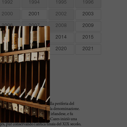
1992
1994
1995
1996
2000
2001
2002
2003
2006
2007
2008
2009
2012
2013
2014
2015
2018
2019
2020
2021
2024
2025
Château Lynch-Bages è situato alla periferia del
elle più belle alture ghiaiose della denominazione.
la famiglia Lynch, di originare irlandese, e fu
934. Negli anni '80 Jean-Michel Cazes iniziò una
s, pur conservando l'antica tinaia del XIX secolo,