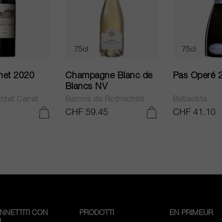
75cl
75cl
net 2020
Champagne Blanc de
Pas Operé 
Blancs NV
ntet Canet
Barons de Rothschild
Bellavista
0
CHF 59.45
CHF 41.10
AGGIUNGI AL CARRELLO
AGGIUNGI AL CARRELLO
NNETTITI CON
PRODOTTI
EN PRIMEUR