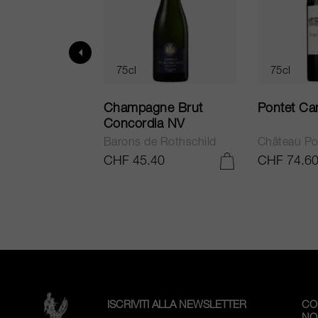
75cl
75cl
ur in Tuscany
Champagne Brut
Pontet Ca
Concordia NV
Barons de Rothschild
Château Po
.25
CHF 45.40
CHF 74.6
AGGIUNGI AL CARRELLO
AGGIUNGI AL CARRELLO
ISCRIVITI ALLA NEWSLETTER
CO