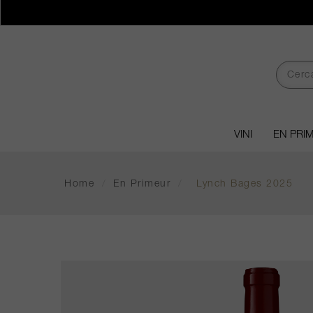
VINI
EN PRI
Home
/
En Primeur
/
Lynch Bages 2025