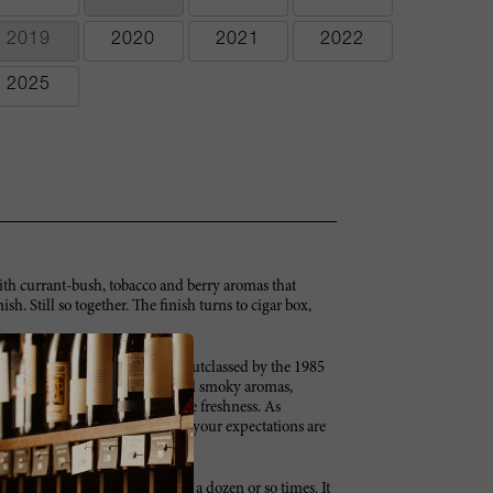
2019
2020
2021
2022
2025
ith currant-bush, tobacco and berry aromas that
. Still so together. The finish turns to cigar box,
he vintage. Here, it is totally outclassed by the 1985
s complemented by warm gravel and smoky aromas,
werful but focused, with adequate freshness. As
density in recent years, and if your expectations are
gundy.
of this wine that I have tasted a dozen or so times. It