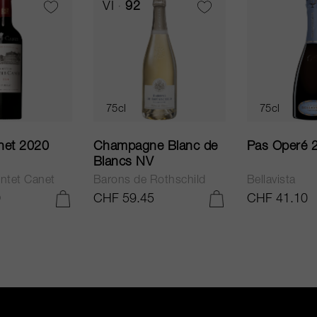
VI
92
75cl
75cl
net 2020
Champagne Blanc de
Pas Operé 
Blancs NV
ntet Canet
Barons de Rothschild
Bellavista
0
CHF 59.45
CHF 41.10
ADD TO CART
ADD TO CART