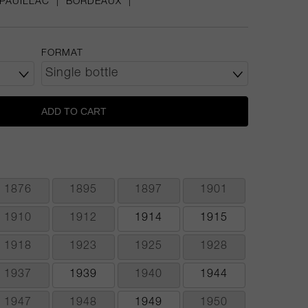
PAUILLAC
|
BORDEAUX
|
FORMAT
ADD TO CART
1876
1895
1897
1901
1910
1912
1914
1915
1918
1923
1925
1928
1937
1939
1940
1944
1947
1948
1949
1950