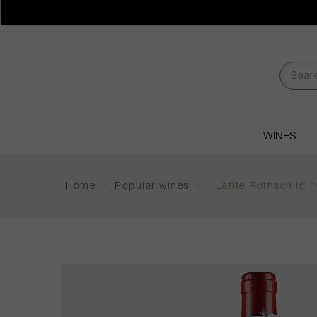
WINES
Home
/
Popular wines
/
Lafite Rothschild 