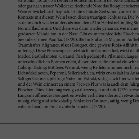
schwankt (18/20). 04: Leider ist es doch so, dass in der Normalflasch
oder gar nach nasser Wolldecke riechende Note das Bouquet beher
Wein entwickelt sich fraglich. Ist die schönste Zeit schon vorbei? I
Kontakte mit diesem Wein lassen diesen traurigen Schluss zu. Die
es dann doch wieder anders als man denkt! Im Herbst nahm Jörg S
Normalflasche mit. Und diese war dann wieder genau so, wie meine 
gerösteten Mandelton in der Nase. Gibt es unterschiedliche Flaschen?
besonders feinen Pauillac (18/20). 05: Im Stubaital: Magnum. Aufhel
Traumhaftes, filigranes, süsses Bouquet, eine gewisse Rioja-Affinität
unterlegt. Diese Finessenpaket setzt sich im Gaumen fort, wirkt deut
Médoc, Bastholznoten, Caramel, frisch gedämpfte Pflaumen, langes 
unterschiedlichen Formen erlebt, dieser hier ist für einmal ein sehr sau
Coburg-Tasting: Mittleres Weinrot, wenig Reifetöne immer noch lei
Liebstöckelnoten, Peperoni, Sellerieschalen, wirkt etwas kalt im Ansat
Saftiger Gaumen, pfeffrige Noten im Extrakt, saftig, auch hier wiede
und der Wein erinnert an einern 78er-er-Plus was ja auch dem Jahrg
Flaschen. Diese hier mag wenig zu überzeugen und mit 17/20 berwer
Langsam öffnendes Bouquet, entweder verhalten oder auch etwas dum
nussig, röstig und schokoladig. Schlanker Gaumen, saftig, wenig Dru
enttäuschend, im Finale Unterholznoten. (17/20).