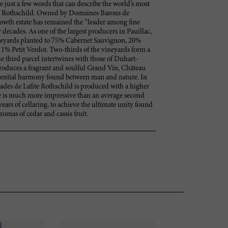
e just a few words that can describe the world’s most
te Rothschild. Owned by Domaines Barons de
rowth estate has remained the “leader among fine
 decades. As one of the largest producers in Pauillac,
ineyards planted to 75% Cabernet Sauvignon, 20%
1% Petit Verdot. Two-thirds of the vineyards form a
he third parcel intertwines with those of Duhart-
duces a fragrant and soulful Grand Vin, Château
essential harmony found between man and nature. In
ruades de Lafite Rothschild is produced with a higher
ne is much more impressive than an average second
years of cellaring, to achieve the ultimate unity found
omas of cedar and cassis fruit.