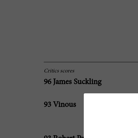
Critics scores
96 James Suckling
93 Vinous