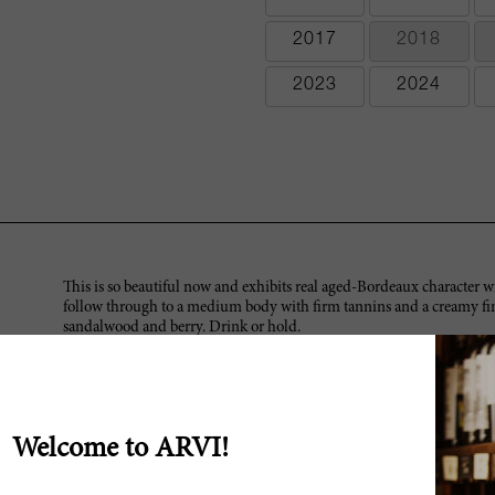
2017
2018
2023
2024
This is so beautiful now and exhibits real aged-Bordeaux character w
follow through to a medium body with firm tannins and a creamy finish
sandalwood and berry. Drink or hold.
The 1985 Lafite-Rothschild is only a modest success in the context of t
Las Cases. Light, slightly loose-knit red berry fruit on the nose i
though it lacks a bit of energy. The palate is nicely balanced, not po
mentioned in my previous tasting note, this has dispensed with some 
Welcome to ARVI!
modest, it remains enjoyable. Tasted at Hameau de Barbaron in Bur
Tasted at the château, the 1985 Lafite-Rothschild was the best example 