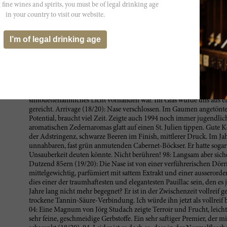
 fine wines and spirits, you must be of legal drinking age
has a beautiful nose that is just classic Lafite. It is still fresh yet un
in your country to visit our website.
berry fruit. It is not a powerful bouquet, but there is something...magn
tannin, like the nose, understated yet very well balanced. The acidit
finish. You almost miss its virtues - it is just so self-effacing and inso
I’m of legal drinking age
of its powers. Tasted March 2016.
A graceful wine with cedar, berry and cherry aromas and flavors. Me
sweet fruit finish. Delicious to drink now.--Cabernet Challenge. JS
Die ausdrucksloseste Fassprobe meines Lebens: Die Farbe konnte ic
silhouettenähnliches Licht vorhanden war. Im Glas wurde uns aus 
gereicht. Arrivage (18/20): Nase verschlossen. Im Gaumen angetönte S
Potential, braucht viel Zeit. Zeigte auch 1994 noch immer jugendli
aromatischen Zedernaromas glatt auf einen St. Julien tippen. Gute 
der Adstringenz, schwarze Beeren im Finish, mittlerer Druck. Im Jah
unnahbaren, fast grün anmutenden Cabernet-Böckser. Er hatte sogar 
Unsauberkeit deuten könnte. Nicht berühren! 98: Langsam aber siche
Dutzend 85ern (19/20): Die Nase ist von einer verführerischen Dörr
mittelgewichtig, parfümiert mit sattem Extrakt und einer ausserorde
dies einer der traumhaftesten und elegantesten Pauillac sein, den es
Jahre lang nicht mehr begegnet? Er ist in der Zwischenzeit vollreif 
trockene Tannin-Säure-Verbindung. Ich würde ihn jetzt als vollreif 
04: Eine Magnum von Jörg Studach zeigte Terroir und Frucht, leicht w
sehr feine, geschmeidige Gerbstoffe. Ein sehr saftiger Premier, der