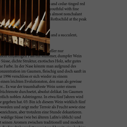
derstated, stately even, with tobacco and cedar-tinged red
etic about it. The palate is still youthful with fine
y here is perfectly judged with an almost nonchalant
uciant. Just a really lovely Lafite-Rothschild at the peak
dium-bodied, with fine tannins and a succulent,
h unmöglich bewerten, da im Keller nur
einem einjährigen Fass ein stummer, dumpfer Wein
üsse, dichte Struktur, exotisches Holz, sehr gutes
che Farbe. In der Nase könnte man aufgrund des
Konzentration im Gaumen, fleischig und doch sanft in
r 1996 verschloss er sich wieder zu einem
einen leichten Evolutionston, den man als gewisse
r... Es war der traumhafteste Wein unter einem
früchtenote durchsetzt, absolut delikat. Im Gaumen
ntlich noblen Adstringenz. In etwa fünf Jahren wird
 je gegeben hat. 03: Bin ich diesem Wein wirklich fünf
geworden und zeigt mehr Terroir als Frucht sowie eine
bezeichnen, aber trotzdem eine Stunde dekantieren.
aldige Süsse (wie bei älteren Lafite's üblich) und
 mit seinen Aromen zwischen traditionell und modern