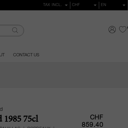
UT
CONTACT US
ld
CHF
d 1985 75cl
859.40