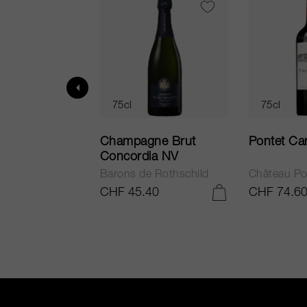
75cl
75cl
ur in Tuscany
Champagne Brut
Pontet Ca
Concordia NV
Barons de Rothschild
Château Po
.25
CHF 45.40
CHF 74.6
ADD TO CART
ADD TO CART