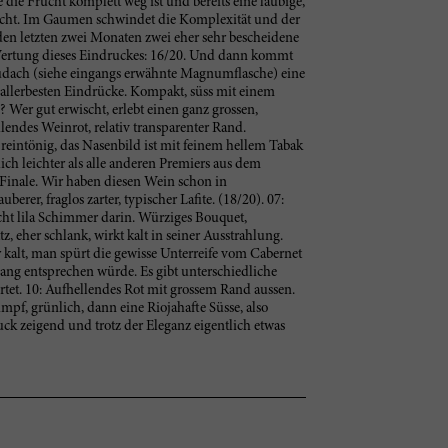
e die Frucht komplett weg ist und bereits eine laubige,
rscht. Im Gaumen schwindet die Komplexität und der
n den letzten zwei Monaten zwei eher sehr bescheidene
 Wertung dieses Eindruckes: 16/20. Und dann kommt
tudach (siehe eingangs erwähnte Magnumflasche) eine
allerbesten Eindrücke. Kompakt, süss mit einem
 Wer gut erwischt, erlebt einen ganz grossen,
lendes Weinrot, relativ transparenter Rand.
, reintönig, das Nasenbild ist mit feinem hellem Tabak
lich leichter als alle anderen Premiers aus dem
Finale. Wir haben diesen Wein schon in
berer, fraglos zarter, typischer Lafite. (18/20). 07:
cht lila Schimmer darin. Würziges Bouquet,
z, eher schlank, wirkt kalt in seiner Ausstrahlung.
r kalt, man spürt die gewisse Unterreife vom Cabernet
ang entsprechen würde. Es gibt unterschiedliche
tet. 10: Aufhellendes Rot mit grossem Rand aussen.
pf, grünlich, dann eine Riojahafte Süsse, also
ck zeigend und trotz der Eleganz eigentlich etwas