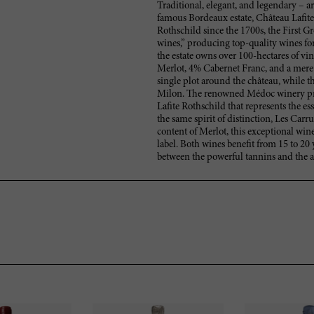
Traditional, elegant, and legendary – ar
famous Bordeaux estate, Château Lafi
Rothschild since the 1700s, the First G
wines,” producing top-quality wines for
the estate owns over 100-hectares of v
Merlot, 4% Cabernet Franc, and a mere 
single plot around the château, while t
Milon. The renowned Médoc winery pro
Lafite Rothschild that represents the 
the same spirit of distinction, Les Car
content of Merlot, this exceptional wi
label. Both wines benefit from 15 to 20 
between the powerful tannins and the ar