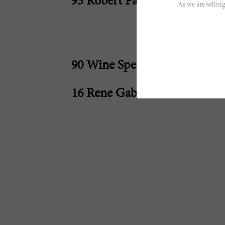
93 Robert Parker
As we are selling
90 Wine Spectator
16 Rene Gabriel