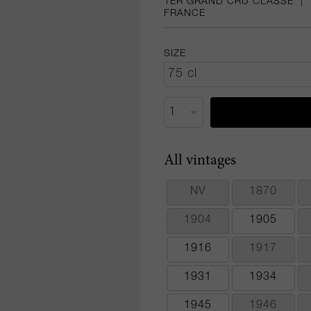
1ER GRAND CRU CLASSÉ
|
FRANCE
SIZE
All vintages
NV
1870
1904
1905
1916
1917
1931
1934
1945
1946