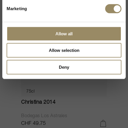
Marketing
WS
94
Allow all
Allow selection
Deny
75cl
Christina 2014
Bodegas Los Astrales
CHF 49.75