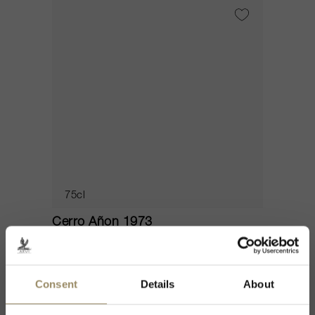
75cl
Cerro Añon 1973
Bodegas Olarra
CHF 64.85
Consent
Details
About