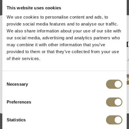
This website uses cookies
We use cookies to personalise content and ads, to
provide social media features and to analyse our traffic.
We also share information about your use of our site with
our social media, advertising and analytics partners who
Willkommen bei ARVI
may combine it with other information that you’ve
provided to them or that they’ve collected from your use
of their services.
Da wir Weine und Spirituosen verkaufen, müssen Sie in Ihrem La
unsere Webseite zu besuchen.
Consent
Ich besitze das gesetzliche Mindestalter, um Al
Necessary
Selection
75cl
Chitón 1964
Preferences
Bodegas Rivero
CHF 162.15
Statistics