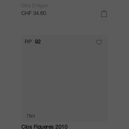
Clos D'Agon
CHF 34.60
RP
92
75cl
Clos Figueres 2010