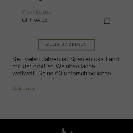
Clos Figueras
CHF 54.05
MEHR ANZEIGEN
Seit vielen Jahren ist Spanien das Land
mit der größten Weinbaufläche
weltweit. Seine 60 unterschiedlichen
Ursprungsbezeichnungen (bekannt als
DO oder DOCa) verteilen sich auf 1,16
Mehr lesen
Millionen Hektar Weinberge. Zwar
produziert Spanien eine Vielzahl
hochwertiger Weine, doch seine
bekanntesten Regionen mit dem Ruf,
komplexe, betörende Weine
hervorzubringen, sind Ribera del Duero,