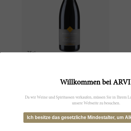
75cl
Borgo Syrah Vecchievigne 2011
Tenimenti Luigi d'Alessandro
Willkommen bei ARVI
CHF 22.70
Da wir Weine und Spirituosen verkaufen, müssen Sie in Ihrem La
unsere Webseite zu besuchen.
WS
91
Ich besitze das gesetzliche Mindestalter, um Al