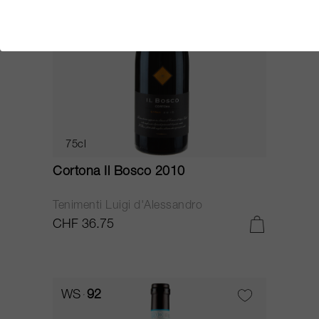
75cl
Cortona Il Bosco 2010
Tenimenti Luigi d'Alessandro
CHF 36.75
WS
92