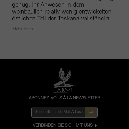
genug, ihr Anwesen in dem
weinbaulich relativ wenig entwickelten
östlichen Teil der Toskana vollständig
umzustrukturieren. So wurden mehr als
Mehr lesen
50 Hektar mit vorwiegend Syrah und
etwas Chardonnay und Viognier
bepflanzt – durchweg in einer für die
Toskana hohen Dichte von 7.000
Rebstöcken pro Hektar. Die Brüder
Massimo und Francesco gehen mit
höchster Sorgfalt zu Werke, um aus
niedrigen Erträgen erstklassige Trauben
zu gewinnen.
ABONNEZ-VOUS À LA NEWSLETTER
VERBINDEN SIE SICH MIT UNS