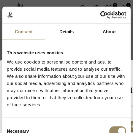
0
0
Consent
Details
About
Ryst Condom Gers
This website uses cookies
We use cookies to personalise content and ads, to
provide social media features and to analyse our traffic.
We also share information about your use of our site with
our social media, advertising and analytics partners who
Willkommen bei ARVI
may combine it with other information that you’ve
provided to them or that they’ve collected from your use
of their services.
Da wir Weine und Spirituosen verkaufen, müssen Sie in Ihrem La
ABONNEZ-VOUS À LA NEWSLETTER
unsere Webseite zu besuchen.
Consent
Ich besitze das gesetzliche Mindestalter, um Al
Necessary
Selection