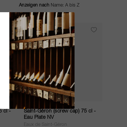
Anzeigen nach
75cl
 cl -
Saint-Géron (screw cap) 75 cl -
Eau Plate NV
Eaux de Saint-Géron