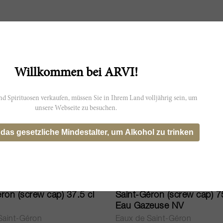
Willkommen bei ARVI!
d Spirituosen verkaufen, müssen Sie in Ihrem Land volljährig sein, um
unsere Webseite zu besuchen.
 das gesetzliche Mindestalter, um Alkohol zu trinken
75cl
ron (screw cap) 37.5 cl
Saint-Géron (screw cap) 75
Eau Gazeuse NV
Saint-Géron
Eaux de Saint-Géron