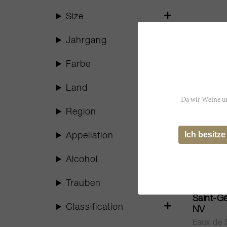
Size
Jahrgang
Farbe
Land
Da wir Weine un
Region
Ich besitze
Appellation
Alcohol
37.5cl
Trauben
Saint-Gé
Classification
NV
Eaux de 