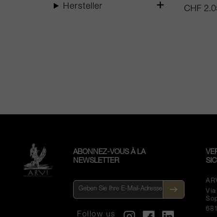
Hersteller
CHF 2.0
ABONNEZ-VOUS À LA
VE
NEWSLETTER
SI
AR
Vi
So
68
Follow us