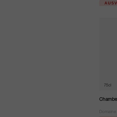
AUS
75cl
Chamber
Domaine 