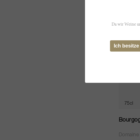
CHF 745
Da wir Weine un
Ich besitze
75cl
Bourgog
Domaine 