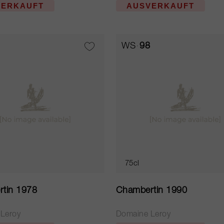
VERKAUFT
AUSVERKAUFT
WS
98
75cl
tin 1978
Chambertin 1990
Leroy
Domaine Leroy