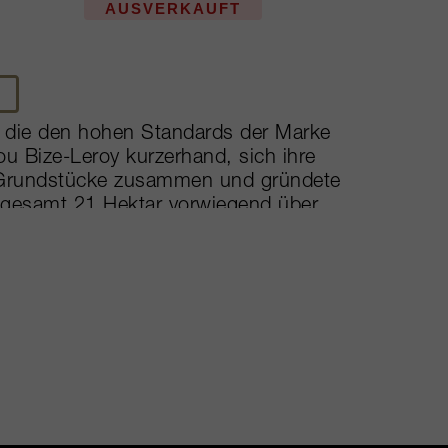
AUSVERKAUFT
, die den hohen Standards der Marke
 Bize-Leroy kurzerhand, sich ihre
e Grundstücke zusammen und gründete
nsgesamt 21 Hektar vorwiegend über
Gemäß der festen Überzeugung von
 die Trauben bis hin zum Menschen –
odynamische Anbaumethoden ein.
te ein weithin bekannter holistischer
it allem zusammenhängt, unter
lüsse. Ohne den Einsatz jeglicher
tizide werden die Weinberge das ganze
 dieses qualitätsbewussten Hauses
d doch raffiniert und von einer
r ihrer Weinberge stammt.