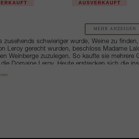
VERKAUFT
AUSVERKAUFT
MEHR ANZEIGEN
s zusehends schwieriger wurde, Weine zu finden
n Leroy gerecht wurden, beschloss Madame Lalou
nen Weinberge zuzulegen. So kaufte sie mehrer
die Domaine Leroy. Heute erstrecken sich die i
Grand Cru und Premier Cru eingestuften Zonen. 
esen
e Bize-Leroy, dass alles lebt – vom Boden über
te sie umgehend aus Achtung vor dem Terroir bi
 einst umstrittene Art der Bewirtschaftung ist heu
z, der auf der Überzeugung beruht, dass alles m
ziehung auch astrologischer und kosmischer Einf
etischer Dünger, Herbizide, Insektizide oder Pes
hindurch in Handarbeit gepflegt. Die Ergebnisse
frappierend: die Weine sind extrem konzentriert un
öhnlichen Reinheit, die vom intuitiven Charakte