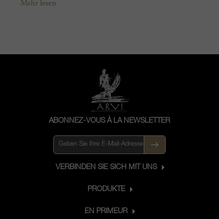
Mehr lesen
Umgebung. Auf einer der malerischsten
Kiesanhöhen gelegen, die sich
zwischen den Appellationen Margaux
und Saint-Julien erheben, profitiert
Malescasse nicht nur von gut
gedränten Böden, sondern auch von
einem milden Mikroklima dank der
Nähe zur Gironde. Die Weine, die aus
diesem traumhaften Ambiente
hervorgehen, sind delikat und natürlich.
ABONNEZ-VOUS À LA NEWSLETTER
VERBINDEN SIE SICH MIT UNS
PRODUKTE
EN PRIMEUR