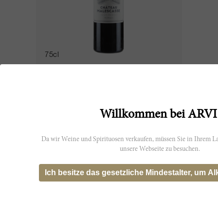
75cl
Malescasse 2015
Château Malescasse
AUSVERKAUFT
Willkommen bei ARVI
Da wir Weine und Spirituosen verkaufen, müssen Sie in Ihrem La
unsere Webseite zu besuchen.
WS
91
Ich besitze das gesetzliche Mindestalter, um Al