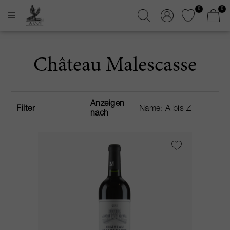
0
0
Château Malescasse
Anzeigen
Filter
nach