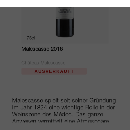
75cl
Malescasse 2016
Château Malescasse
AUSVERKAUFT
Malescasse spielt seit seiner Gründung
im Jahr 1824 eine wichtige Rolle in der
Weinszene des Médoc. Das ganze
Anwesen vermittelt eine Atmosphäre
von Frieden und Harmonie mit seiner