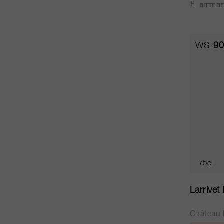
WS
90
75cl
Larrive
Château L