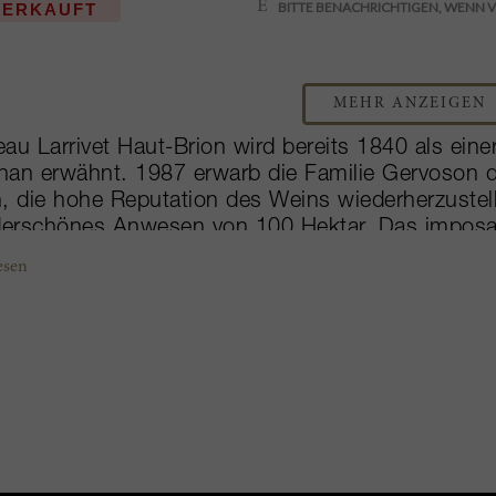
VERKAUFT
MEHR ANZEIGEN
au Larrivet Haut-Brion wird bereits 1840 als ei
an erwähnt. 1987 erwarb die Familie Gervoson d
, die hohe Reputation des Weins wiederherzustelle
erschönes Anwesen von 100 Hektar. Das imposa
von 13 Hektar ansprechend gestalteten Grünanla
esen
n und mittelhohen Hügeln aus Garonne-Kies ang
Wiesen zu dem ansehnlichen Besitz. Aus dem amb
rnisierungsprogramm sowohl im Weinkeller (pneu
delgas, optische Traubensortierung u.a.) als auch 
untersuchung für verbesserte parzellenweise Bew
rgegangen, der für seine Eleganz und Charakterstä
achsenden Generation ihrer Familie ist Émilie G
hafterin von Château Larrivet Haut-Brion und rei