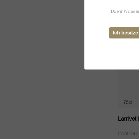
CHF 30.
Da wir Weine un
Ich besitze
75cl
Larrivet
Château L