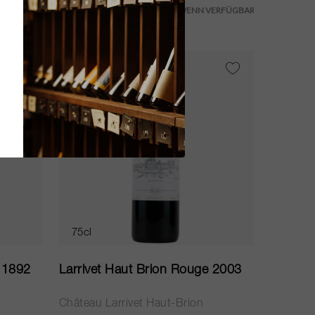
WS
88
75cl
e 1892
Larrivet Haut Brion Rouge 2003
Château Larrivet Haut-Brion