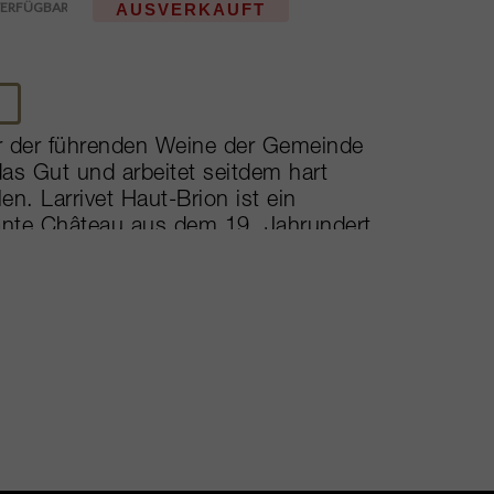
AUSVERKAUFT
ner der führenden Weine der Gemeinde
as Gut und arbeitet seitdem hart
n. Larrivet Haut-Brion ist ein
nte Château aus dem 19. Jahrundert
gen umgeben. Die Reben werden auf
ebaut. Daneben zählen auch Wälder
itionierten
matische Weinpresse unter Einsatz
im Weinberg (detaillierte
irtschaftung) ist ein Wein
rke berühmt ist. Als Vertreterin der
ervoson eine unermüdliche
st in dieser Funktion um die ganze