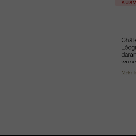
AUS
Châte
Léogn
daran
wund
ist 
Mehr l
hohe
und 
Mode
von E
Boden
hervo
nachw
Botsc
Welt.