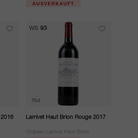
AUSVERKAUFT
WS
93
75cl
e 2016
Larrivet Haut Brion Rouge 2017
Château Larrivet Haut-Brion