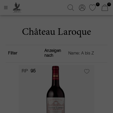
0
0
Château Laroque
Anzeigen
Filter
nach
RP
95