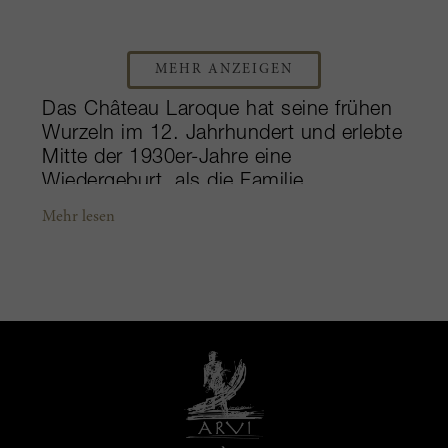
MEHR ANZEIGEN
Das Château Laroque hat seine frühen
Wurzeln im 12. Jahrhundert und erlebte
Mitte der 1930er-Jahre eine
Wiedergeburt, als die Familie
Beaumartin Eigentümerin wurde. All
Mehr lesen
ihre Mühen der Komplettrenovierung
des Kellers und Neubepflanzung der
Weinberge machten sich mit der
Aufwertung des Anwesens zum Grand
Cru Classé im Jahr 1996 bezahlt.
Heute präsentiert sich Laroque mit
seiner eindrucksvollen Architektur und
gepflegten Gartenanlage als eins der
schönsten Châteaus des rechten Ufers,
und mit 61 Hektar Rebfläche, davon