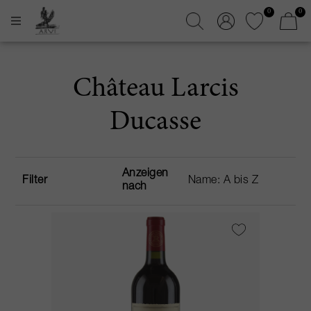
0
0
Château Larcis
Ducasse
Anzeigen
Filter
nach