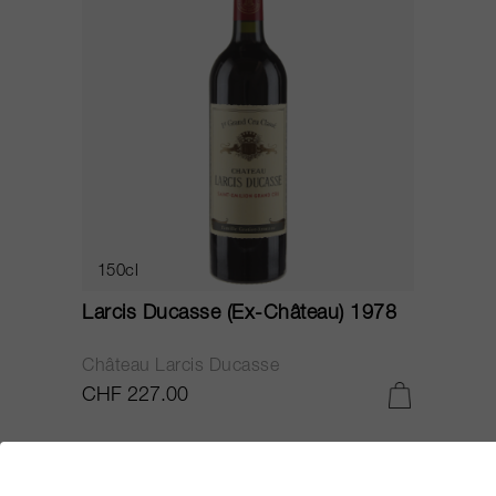
150cl
Larcis Ducasse (Ex-Château) 1978
Château Larcis Ducasse
CHF 227.00