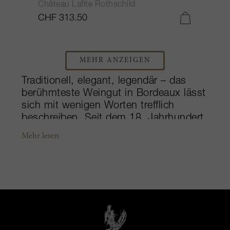
Château Lafite Rothschild
CHF 313.50
MEHR ANZEIGEN
Traditionell, elegant, legendär – das
berühmteste Weingut in Bordeaux lässt
sich mit wenigen Worten trefflich
beschreiben. Seit dem 18. Jahrhundert
im Besitz der Domaines Barons de
Mehr lesen
Rothschild, ist das als Erstes Gewächs
klassifizierte Château Lafite Rothschild
schon lange “führend bei feinen
Weinen” und produziert seit
Jahrzehnten Spitzenweine. Als einer
der größten Produzenten in Pauillac
erstreckt sich das Anwesen über mehr
als 100 Hektar Rebläche mit 75%