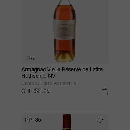
70cl
Armagnac Vieille Réserve de Lafite
Rothschild NV
Château Lafite Rothschild
CHF 691.85
RP
85