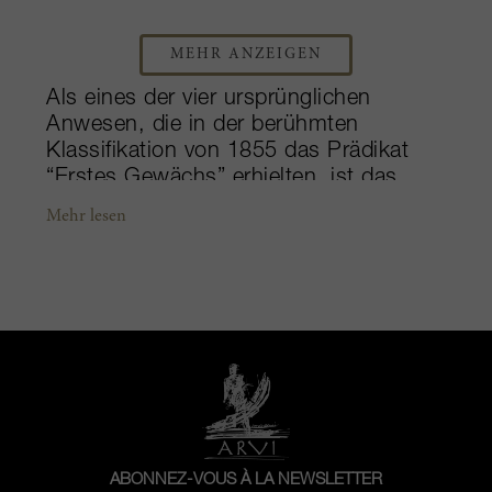
MEHR ANZEIGEN
Als eines der vier ursprünglichen
Anwesen, die in der berühmten
Klassifikation von 1855 das Prädikat
“Erstes Gewächs” erhielten, ist das
Château Haut-Brion noch einzigartiger
Mehr lesen
durch den Umstand, dass es das
einzige außerhalb des Médoc mit dieser
Auszeichnung war. Es blickt auf eine
lange Weinbaugeschichte zurück,
länger noch als die seiner Grand-Cru-
Pendants im Médoc, was es zu einem
wahren Idol in Graves macht. Mit seiner
Lage unmittelbar südwestlich vom
Zentrum der Stadt Bordeaux gehört das
51 Hektar große Anwesen zur
ABONNEZ-VOUS À LA NEWSLETTER