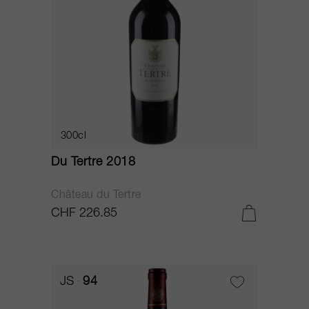
300cl
Du Tertre 2018
Château du Tertre
CHF 226.85
JS
94