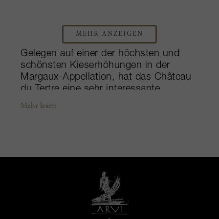
MEHR ANZEIGEN
Gelegen auf einer der höchsten und
schönsten Kieserhöhungen in der
Margaux-Appellation, hat das Château
du Tertre eine sehr interessante
Geschichte. Es wurde im 18.
Mehr lesen
Jahrhundert von Pierre Mitchell, einem
wichtigen irischen Geschäftsmann
erschaffen, der auch Gründer der ersten
Glasfabriken in Bordeaux war. Raffiniert
und innovativ, verliebte er sich in die
Bordeaux-Region und seine Weine.
Sein kühnster Traum war es, sein
eigenes Weingut aufzubauen. Andere
berühmte Familien traten in seine
Fußstapfen: die de Brezets und