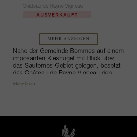
Château de Rayne Vigneau
AUSVERKAUFT
MEHR ANZEIGEN
Nahe der Gemeinde Bommes auf einem
imposanten Kieshügel mit Blick über
das Sauternes-Gebiet gelegen, besetzt
das Château de Rayne Vigneau den
dritthöchsten Punkt dieser Region. Seit
Mehr lesen
seiner Gründung im frühen 17.
Jahrhundert durch Gabriel de Vigneau
hat das Gut Generationen von
Eigentümern kommen und gehen
sehen. Am berühmtesten dürfte die
Familie Pontac sein, die den Besitz
1834 erwarb und deren Name