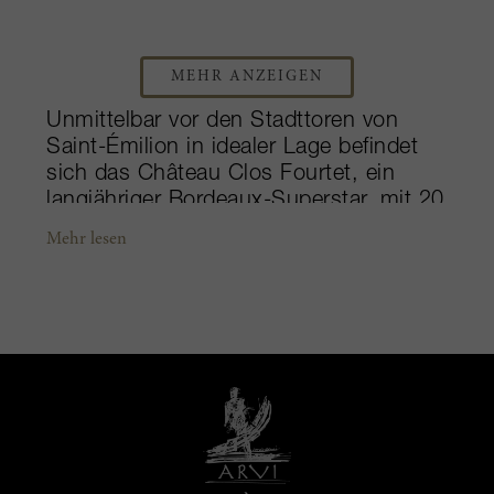
MEHR ANZEIGEN
Unmittelbar vor den Stadttoren von
Saint-Émilion in idealer Lage befindet
sich das Château Clos Fourtet, ein
langjähriger Bordeaux-Superstar, mit 20
Hektar Weinbergen auf den
Mehr lesen
hochgelegenen Lehmböden des
Kalksteinplateaus, vorwiegend bestockt
mit Merlot und in kleinerem Umfang mit
Cabernet Sauvignon und Cabernet
Franc. Das Anwesen verdankt seinen
Namen und hohen Standort seiner
langen Geschichte, in der das Clos
Fourtet (“Lager Fourtet”) anfangs als
mittelalterliche Festung zur Verteidigung
der Stadt diente. Um die