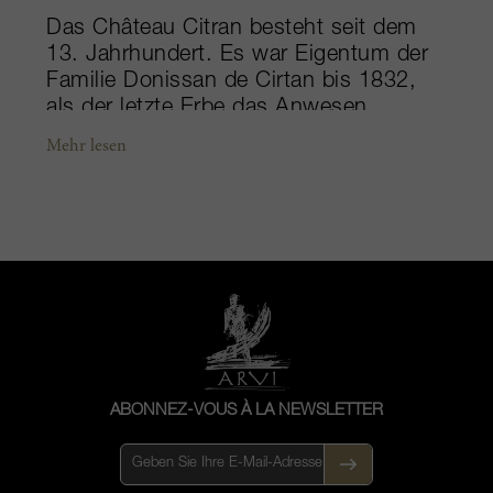
Das Château Citran besteht seit dem
13. Jahrhundert. Es war Eigentum der
Familie Donissan de Cirtan bis 1832,
als der letzte Erbe das Anwesen
verkaufte. Heute ist es im Besitz der
Mehr lesen
Merlauts, die nun die Früchte aus den
Instandsetzungen durch die vorherigen
japanischen Eigentümer ernten.
Gelegen am Rand der Appellation
Moulis-en-Médoc, erstrecken sich die
Citran-Weinberge über mehr als 100
Hektar und profitieren von dem fast
maritimen Médoc-Klima hier in Nähe
der Gironde-Mündung und der Biskaya.
Zudem ist das idyllisch gelegene,
ABONNEZ-VOUS À LA NEWSLETTER
nachhaltig bewirtschaftete Gut durch
die Kiefernwälder an der Küste gut
gegen die West- und Nordwestwinde