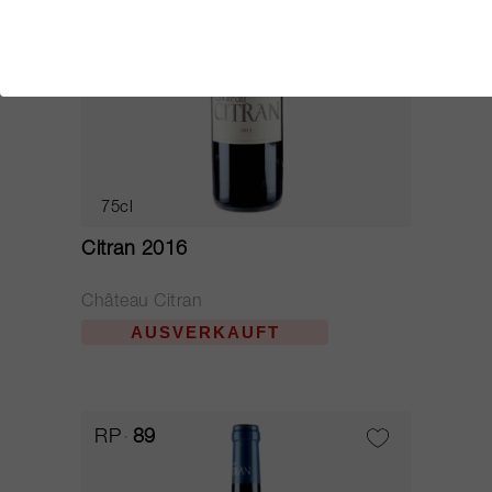
75cl
Citran 2016
Château Citran
AUSVERKAUFT
RP
89