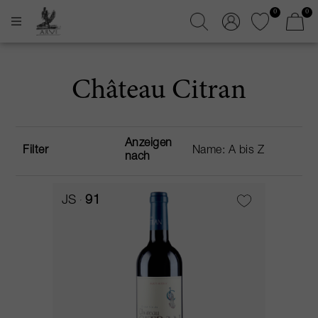
0
0
Château Citran
Anzeigen
Filter
nach
JS
91