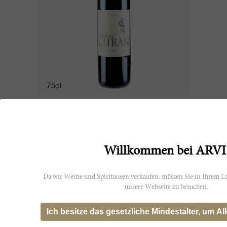
75cl
Citran 2015
Château Citran
AUSVERKAUFT
Willkommen bei ARVI
Da wir Weine und Spirituosen verkaufen, müssen Sie in Ihrem La
unsere Webseite zu besuchen.
JS
92
Ich besitze das gesetzliche Mindestalter, um Al